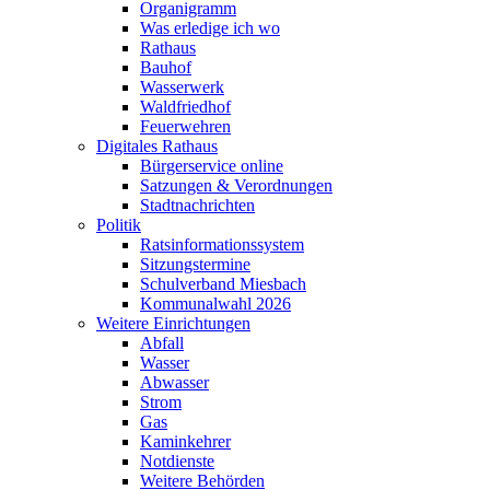
Organigramm
Was erledige ich wo
Rathaus
Bauhof
Wasserwerk
Waldfriedhof
Feuerwehren
Digitales Rathaus
Bürgerservice online
Satzungen & Verordnungen
Stadtnachrichten
Politik
Ratsinformationssystem
Sitzungstermine
Schulverband Miesbach
Kommunalwahl 2026
Weitere Einrichtungen
Abfall
Wasser
Abwasser
Strom
Gas
Kaminkehrer
Notdienste
Weitere Behörden