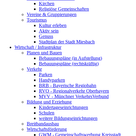
Kirchen
Religiöse Gemeinschaften
Vereine & Gruppierungen
Tourismus
Kultur erleben
Aktiv sein
Genuss
Stadtplan der Stadt Miesbach
Wirtschaft / Infrastruktur
Planen und Bauen
Bebauungspläne (in Aufstellung)
Bebauungspläne (rechtskräftig)
Verkehr
Parken
Handyparken
BRB - Bayerische Regiobahn
RVO - Regionalverkehr Oberbayern
MVV - Münchner VerkehrsVerbund
Bildung und Erziehung
Kindertageseinrichtungen
Schulen
weitere Bildungseinrichtungen
Breitbandausbau
Wirtschaftsförderung
GWM - Gemeinschaftswerbung Kreisstadt