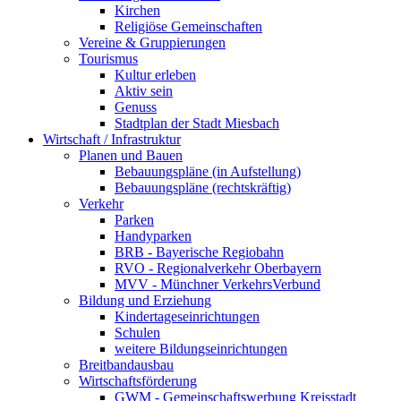
Kirchen
Religiöse Gemeinschaften
Vereine & Gruppierungen
Tourismus
Kultur erleben
Aktiv sein
Genuss
Stadtplan der Stadt Miesbach
Wirtschaft / Infrastruktur
Planen und Bauen
Bebauungspläne (in Aufstellung)
Bebauungspläne (rechtskräftig)
Verkehr
Parken
Handyparken
BRB - Bayerische Regiobahn
RVO - Regionalverkehr Oberbayern
MVV - Münchner VerkehrsVerbund
Bildung und Erziehung
Kindertageseinrichtungen
Schulen
weitere Bildungseinrichtungen
Breitbandausbau
Wirtschaftsförderung
GWM - Gemeinschaftswerbung Kreisstadt