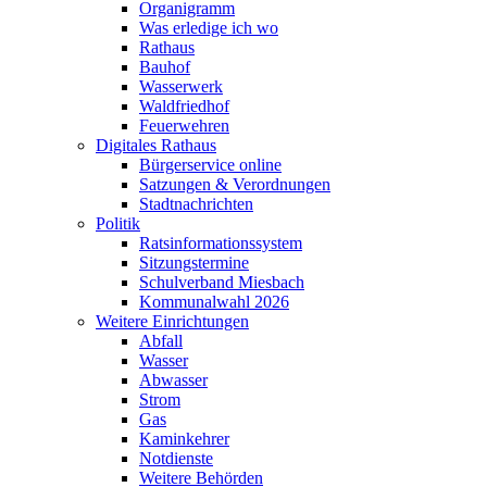
Organigramm
Was erledige ich wo
Rathaus
Bauhof
Wasserwerk
Waldfriedhof
Feuerwehren
Digitales Rathaus
Bürgerservice online
Satzungen & Verordnungen
Stadtnachrichten
Politik
Ratsinformationssystem
Sitzungstermine
Schulverband Miesbach
Kommunalwahl 2026
Weitere Einrichtungen
Abfall
Wasser
Abwasser
Strom
Gas
Kaminkehrer
Notdienste
Weitere Behörden