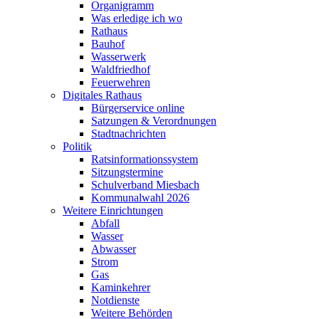
Organigramm
Was erledige ich wo
Rathaus
Bauhof
Wasserwerk
Waldfriedhof
Feuerwehren
Digitales Rathaus
Bürgerservice online
Satzungen & Verordnungen
Stadtnachrichten
Politik
Ratsinformationssystem
Sitzungstermine
Schulverband Miesbach
Kommunalwahl 2026
Weitere Einrichtungen
Abfall
Wasser
Abwasser
Strom
Gas
Kaminkehrer
Notdienste
Weitere Behörden