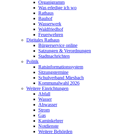
Organigramm
Was erledige ich wo
Rathaus
Bauhof
Wasserwerk
Waldfriedhof
Feuerwehren
Digitales Rathaus
Bürgerservice online
Satzungen & Verordnungen
Stadtnachrichten
Politik
Ratsinformationssystem
Sitzungstermine
Schulverband Miesbach
Kommunalwahl 2026
Weitere Einrichtungen
Abfall
Wasser
Abwasser
Strom
Gas
Kaminkehrer
Notdienste
Weitere Behörden