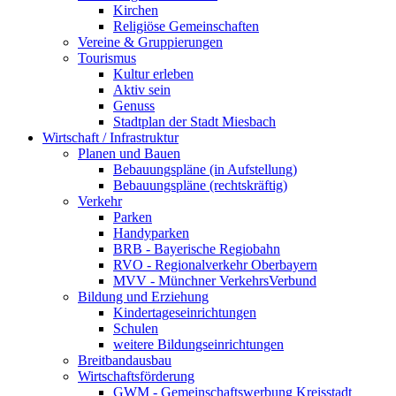
Kirchen
Religiöse Gemeinschaften
Vereine & Gruppierungen
Tourismus
Kultur erleben
Aktiv sein
Genuss
Stadtplan der Stadt Miesbach
Wirtschaft / Infrastruktur
Planen und Bauen
Bebauungspläne (in Aufstellung)
Bebauungspläne (rechtskräftig)
Verkehr
Parken
Handyparken
BRB - Bayerische Regiobahn
RVO - Regionalverkehr Oberbayern
MVV - Münchner VerkehrsVerbund
Bildung und Erziehung
Kindertageseinrichtungen
Schulen
weitere Bildungseinrichtungen
Breitbandausbau
Wirtschaftsförderung
GWM - Gemeinschaftswerbung Kreisstadt