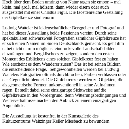
Hoch über dem Boden umringt von Natur ragen sie empor. – mal
klein, mal groß, mal hölzern, dann wieder eisern oder auch
ausgestattet mit einer Christus Figur. Die facettenreiche Gestaltung
der Gipfelkreuze sind enorm
Ludwig Watteler ist leidenschaftlicher Berggeher und Fotograf und
hat bei dieser Ausstellung beide Passionen vereint. Durch seine
spektakulären schwarzweiß Fotografien sämtlicher Gipfelkreuze hat
er sich einen Namen im Süden Deutschlands gemacht. Es geht ihm
dabei nicht darum möglichst eindrucksvolle Landschaftsbilder
einzufangen und Bergklischees zu zeigen, sondern den ersten
Moment des Erblickens eines solchen Gipfelkreuz fest zu halten.
Wie erscheint es dem Wanderer zuerst? Das ist bei seinen Bildern
die entscheidende Frage. Sehgewohnheiten werden bei Ludwig
Wattelers Fotografien oftmals durchbrochen, Farben verblassen oder
das Gegenlicht blendet. Die Gipfelkreuze werden zu Objekten, die
als geometrische Formen unkonventionell in seine Aufnahmen
ragen. Er stellt dabei seine einzigartige Sichtweise auf die
Gipfelkreuze in den Vordergrund, denn Witterungsbedingungen und
Wetterverhältnisse machen den Anblick zu einem einzigartigen
Augenblick.
Die Ausstellung ist kostenfrei in der Kunstgalerie des
Kulturzentrums Waitzinger Keller Miesbach zu bewundern.