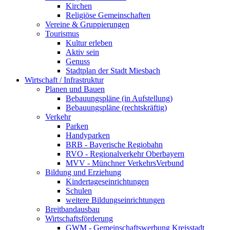
Kirchen
Religiöse Gemeinschaften
Vereine & Gruppierungen
Tourismus
Kultur erleben
Aktiv sein
Genuss
Stadtplan der Stadt Miesbach
Wirtschaft / Infrastruktur
Planen und Bauen
Bebauungspläne (in Aufstellung)
Bebauungspläne (rechtskräftig)
Verkehr
Parken
Handyparken
BRB - Bayerische Regiobahn
RVO - Regionalverkehr Oberbayern
MVV - Münchner VerkehrsVerbund
Bildung und Erziehung
Kindertageseinrichtungen
Schulen
weitere Bildungseinrichtungen
Breitbandausbau
Wirtschaftsförderung
GWM - Gemeinschaftswerbung Kreisstadt