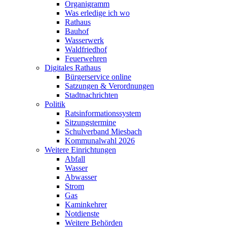
Organigramm
Was erledige ich wo
Rathaus
Bauhof
Wasserwerk
Waldfriedhof
Feuerwehren
Digitales Rathaus
Bürgerservice online
Satzungen & Verordnungen
Stadtnachrichten
Politik
Ratsinformationssystem
Sitzungstermine
Schulverband Miesbach
Kommunalwahl 2026
Weitere Einrichtungen
Abfall
Wasser
Abwasser
Strom
Gas
Kaminkehrer
Notdienste
Weitere Behörden