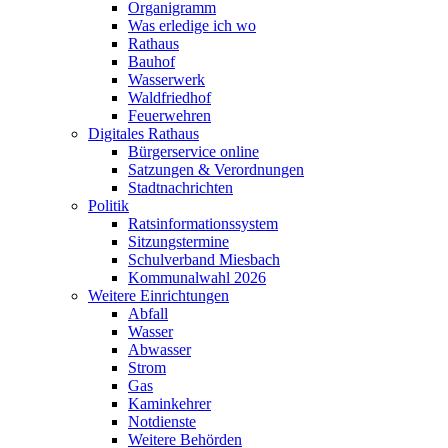
Organigramm
Was erledige ich wo
Rathaus
Bauhof
Wasserwerk
Waldfriedhof
Feuerwehren
Digitales Rathaus
Bürgerservice online
Satzungen & Verordnungen
Stadtnachrichten
Politik
Ratsinformationssystem
Sitzungstermine
Schulverband Miesbach
Kommunalwahl 2026
Weitere Einrichtungen
Abfall
Wasser
Abwasser
Strom
Gas
Kaminkehrer
Notdienste
Weitere Behörden