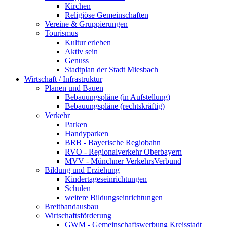
Kirchen
Religiöse Gemeinschaften
Vereine & Gruppierungen
Tourismus
Kultur erleben
Aktiv sein
Genuss
Stadtplan der Stadt Miesbach
Wirtschaft / Infrastruktur
Planen und Bauen
Bebauungspläne (in Aufstellung)
Bebauungspläne (rechtskräftig)
Verkehr
Parken
Handyparken
BRB - Bayerische Regiobahn
RVO - Regionalverkehr Oberbayern
MVV - Münchner VerkehrsVerbund
Bildung und Erziehung
Kindertageseinrichtungen
Schulen
weitere Bildungseinrichtungen
Breitbandausbau
Wirtschaftsförderung
GWM - Gemeinschaftswerbung Kreisstadt