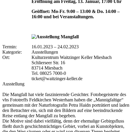
Eröffnung am Freitag, 13. Januar, 17:00 Uhr
Geöffnet: Mo-Fr. 9:00 – 13:00 & Do. 14:00 –
16:00 und bei Veranstaltungen.
Termin:
16.01.2023
–
24.02.2023
Kategorie:
Ausstellungen
Ort:
Kulturzentrum Waitzinger Keller Miesbach
Schlierseer Str. 16
83714 Miesbach
Tel. 08025 7000-0
ticket@waitzinger-keller.de
Ausstellung
Die Mangfall hat viele faszinierende Gesichter. Fotobegeisterte des
vhs Fototreffs Feldkirchen Westerham haben die „Mannigfaltige“
gemeinsam mit der Naturfotografin Petra Haidn porträtiert und laden
den Betrachter ein, sich mit den Bildern auf eine beeindruckende
Reise entlang der Mangfall zu begeben.
Die Motive sind dabei vielfältig, denn der ehemalige Gebirgsfluss
fließt durch geschichtsträchtiges Gebiet, vorbei an Kunstobjekten,
die den Weg säumen oder er wird von diversen Tieren begleitet.