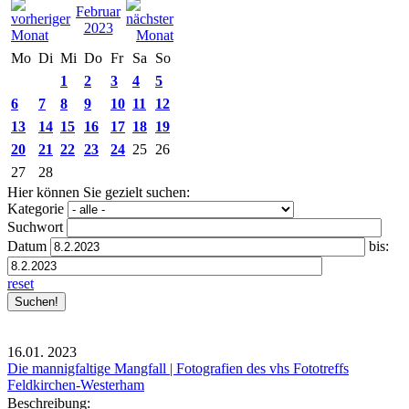
Februar
2023
Mo
Di
Mi
Do
Fr
Sa
So
1
2
3
4
5
6
7
8
9
10
11
12
13
14
15
16
17
18
19
20
21
22
23
24
25
26
27
28
Hier können Sie gezielt suchen:
Kategorie
Suchwort
Datum
bis:
reset
16.01.
2023
Die mannigfaltige Mangfall | Fotografien des vhs Fototreffs
Feldkirchen-Westerham
Beschreibung: