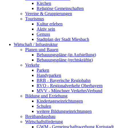
Kirchen
Religiöse Gemeinschaften
Vereine & Gruppierungen
Tourismus
Kultur erleben
Aktiv sein
Genuss
Stadtplan der Stadt Miesbach
Wirtschaft / Infrastruktur
Planen und Bauen
Bebauungspläne (in Aufstellung)
Bebauungspläne (rechtskräftig)
Verkehr
Parken
Handyparken
BRB - Bayerische Regiobahn
RVO - Regionalverkehr Oberbayern
MVV - Münchner VerkehrsVerbund
Bildung und Erziehung
Kindertageseinrichtungen
Schulen
weitere Bildungseinrichtungen
Breitbandausbau
Wirtschaftsförderung
GWM - Gemeinschaftswerbung Kreisstadt