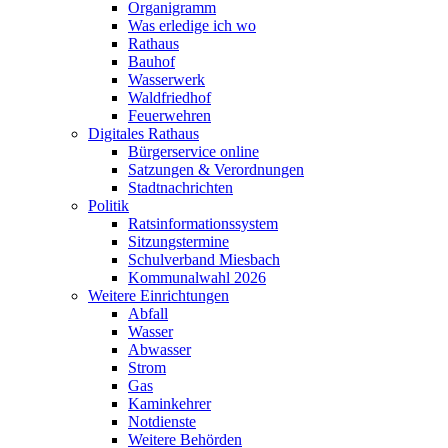
Organigramm
Was erledige ich wo
Rathaus
Bauhof
Wasserwerk
Waldfriedhof
Feuerwehren
Digitales Rathaus
Bürgerservice online
Satzungen & Verordnungen
Stadtnachrichten
Politik
Ratsinformationssystem
Sitzungstermine
Schulverband Miesbach
Kommunalwahl 2026
Weitere Einrichtungen
Abfall
Wasser
Abwasser
Strom
Gas
Kaminkehrer
Notdienste
Weitere Behörden