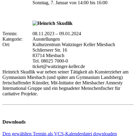
Sonntag, 7. Januar von 14:00 bis 16:00
Termin:
08.11.2023
–
09.01.2024
Kategorie:
Ausstellungen
Ort:
Kulturzentrum Waitzinger Keller Miesbach
Schlierseer Str. 16
83714 Miesbach
Tel. 08025 7000-0
ticket@waitzinger-keller.de
Heinrich Skudlik war neben seiner Tätigkeit als Kunsterzieher am
Gymnasium Miesbach (und später am Gymnasium Landsberg)
freischaffender Künstler, Mit-Initiator der Miesbacher Amnesty
International Gruppe und ein begnadeter Menschenfischer für
caritative Projekte.
Downloads
Den gewählten Termin als VCS-Kalenderdatei downloaden