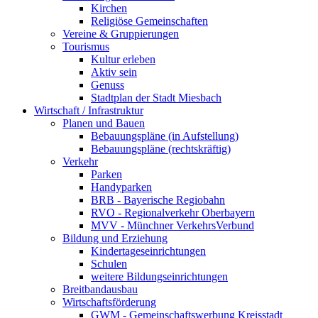
Kirchen
Religiöse Gemeinschaften
Vereine & Gruppierungen
Tourismus
Kultur erleben
Aktiv sein
Genuss
Stadtplan der Stadt Miesbach
Wirtschaft / Infrastruktur
Planen und Bauen
Bebauungspläne (in Aufstellung)
Bebauungspläne (rechtskräftig)
Verkehr
Parken
Handyparken
BRB - Bayerische Regiobahn
RVO - Regionalverkehr Oberbayern
MVV - Münchner VerkehrsVerbund
Bildung und Erziehung
Kindertageseinrichtungen
Schulen
weitere Bildungseinrichtungen
Breitbandausbau
Wirtschaftsförderung
GWM - Gemeinschaftswerbung Kreisstadt