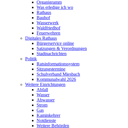
Organigramm
Was erledige ich wo
Rathaus
Bauhof
Wasserwerk
Waldfriedhof
Feuerwehren
Digitales Rathaus
Bürgerservice online
Satzungen & Verordnungen
Stadtnachrichten
Politik
Ratsinformationssystem
Sitzungstermine
Schulverband Miesbach
Kommunalwahl 2026
Weitere Einrichtungen
Abfall
Wasser
Abwasser
Strom
Gas
Kaminkehrer
Notdienste
Weitere Behörden