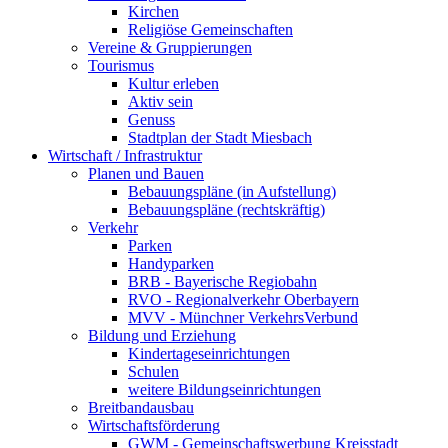
Kirchen
Religiöse Gemeinschaften
Vereine & Gruppierungen
Tourismus
Kultur erleben
Aktiv sein
Genuss
Stadtplan der Stadt Miesbach
Wirtschaft / Infrastruktur
Planen und Bauen
Bebauungspläne (in Aufstellung)
Bebauungspläne (rechtskräftig)
Verkehr
Parken
Handyparken
BRB - Bayerische Regiobahn
RVO - Regionalverkehr Oberbayern
MVV - Münchner VerkehrsVerbund
Bildung und Erziehung
Kindertageseinrichtungen
Schulen
weitere Bildungseinrichtungen
Breitbandausbau
Wirtschaftsförderung
GWM - Gemeinschaftswerbung Kreisstadt