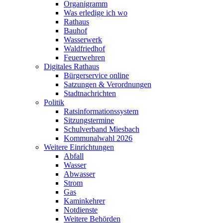
Organigramm
Was erledige ich wo
Rathaus
Bauhof
Wasserwerk
Waldfriedhof
Feuerwehren
Digitales Rathaus
Bürgerservice online
Satzungen & Verordnungen
Stadtnachrichten
Politik
Ratsinformationssystem
Sitzungstermine
Schulverband Miesbach
Kommunalwahl 2026
Weitere Einrichtungen
Abfall
Wasser
Abwasser
Strom
Gas
Kaminkehrer
Notdienste
Weitere Behörden