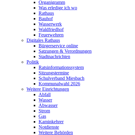
Organigramm
Was erledige ich wo
Rathaus
Bauhof
Wasserwerk
Waldfriedhof
Feuerwehren
Digitales Rathaus
Bürgerservice online
Satzungen & Verordnungen
Stadtnachrichten
Politik
Ratsinformationssystem
Sitzungstermine
Schulverband Miesbach
Kommunalwahl 2026
Weitere Einrichtungen
Abfall
Wasser
Abwasser
Strom
Gas
Kaminkehrer
Notdienste
Weitere Behörden