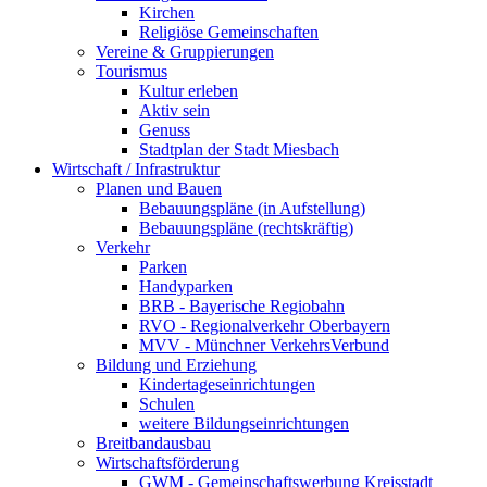
Kirchen
Religiöse Gemeinschaften
Vereine & Gruppierungen
Tourismus
Kultur erleben
Aktiv sein
Genuss
Stadtplan der Stadt Miesbach
Wirtschaft / Infrastruktur
Planen und Bauen
Bebauungspläne (in Aufstellung)
Bebauungspläne (rechtskräftig)
Verkehr
Parken
Handyparken
BRB - Bayerische Regiobahn
RVO - Regionalverkehr Oberbayern
MVV - Münchner VerkehrsVerbund
Bildung und Erziehung
Kindertageseinrichtungen
Schulen
weitere Bildungseinrichtungen
Breitbandausbau
Wirtschaftsförderung
GWM - Gemeinschaftswerbung Kreisstadt