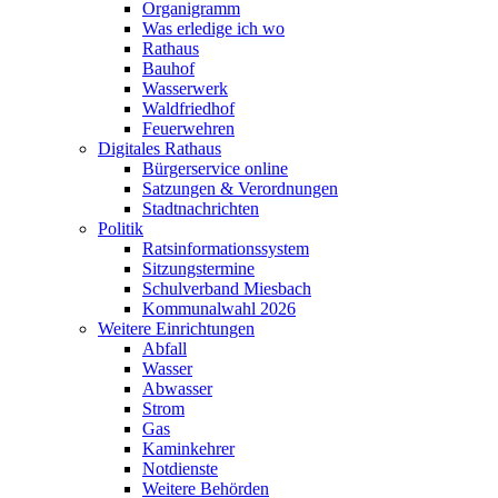
Organigramm
Was erledige ich wo
Rathaus
Bauhof
Wasserwerk
Waldfriedhof
Feuerwehren
Digitales Rathaus
Bürgerservice online
Satzungen & Verordnungen
Stadtnachrichten
Politik
Ratsinformationssystem
Sitzungstermine
Schulverband Miesbach
Kommunalwahl 2026
Weitere Einrichtungen
Abfall
Wasser
Abwasser
Strom
Gas
Kaminkehrer
Notdienste
Weitere Behörden