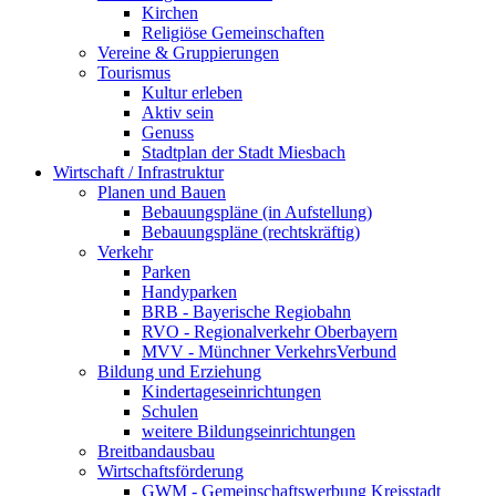
Kirchen
Religiöse Gemeinschaften
Vereine & Gruppierungen
Tourismus
Kultur erleben
Aktiv sein
Genuss
Stadtplan der Stadt Miesbach
Wirtschaft / Infrastruktur
Planen und Bauen
Bebauungspläne (in Aufstellung)
Bebauungspläne (rechtskräftig)
Verkehr
Parken
Handyparken
BRB - Bayerische Regiobahn
RVO - Regionalverkehr Oberbayern
MVV - Münchner VerkehrsVerbund
Bildung und Erziehung
Kindertageseinrichtungen
Schulen
weitere Bildungseinrichtungen
Breitbandausbau
Wirtschaftsförderung
GWM - Gemeinschaftswerbung Kreisstadt