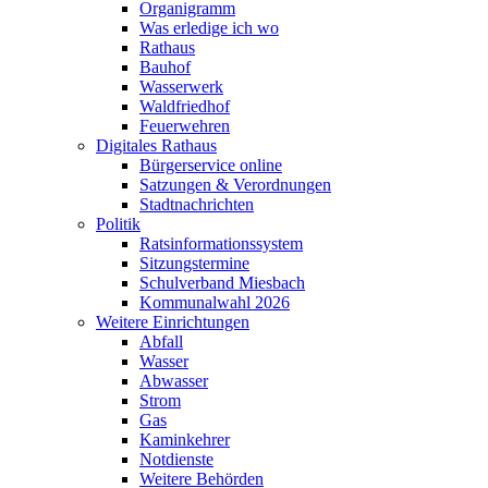
Organigramm
Was erledige ich wo
Rathaus
Bauhof
Wasserwerk
Waldfriedhof
Feuerwehren
Digitales Rathaus
Bürgerservice online
Satzungen & Verordnungen
Stadtnachrichten
Politik
Ratsinformationssystem
Sitzungstermine
Schulverband Miesbach
Kommunalwahl 2026
Weitere Einrichtungen
Abfall
Wasser
Abwasser
Strom
Gas
Kaminkehrer
Notdienste
Weitere Behörden