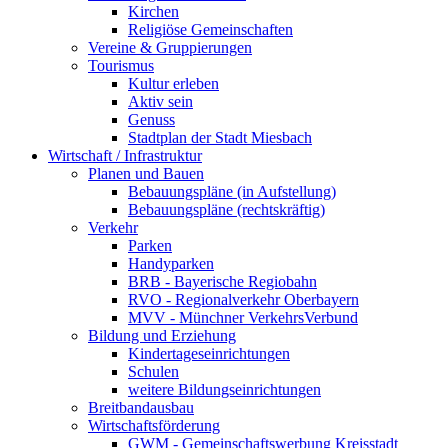
Kirchen
Religiöse Gemeinschaften
Vereine & Gruppierungen
Tourismus
Kultur erleben
Aktiv sein
Genuss
Stadtplan der Stadt Miesbach
Wirtschaft / Infrastruktur
Planen und Bauen
Bebauungspläne (in Aufstellung)
Bebauungspläne (rechtskräftig)
Verkehr
Parken
Handyparken
BRB - Bayerische Regiobahn
RVO - Regionalverkehr Oberbayern
MVV - Münchner VerkehrsVerbund
Bildung und Erziehung
Kindertageseinrichtungen
Schulen
weitere Bildungseinrichtungen
Breitbandausbau
Wirtschaftsförderung
GWM - Gemeinschaftswerbung Kreisstadt