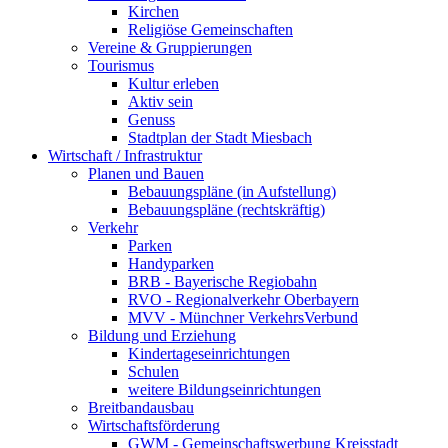
Kirchen
Religiöse Gemeinschaften
Vereine & Gruppierungen
Tourismus
Kultur erleben
Aktiv sein
Genuss
Stadtplan der Stadt Miesbach
Wirtschaft / Infrastruktur
Planen und Bauen
Bebauungspläne (in Aufstellung)
Bebauungspläne (rechtskräftig)
Verkehr
Parken
Handyparken
BRB - Bayerische Regiobahn
RVO - Regionalverkehr Oberbayern
MVV - Münchner VerkehrsVerbund
Bildung und Erziehung
Kindertageseinrichtungen
Schulen
weitere Bildungseinrichtungen
Breitbandausbau
Wirtschaftsförderung
GWM - Gemeinschaftswerbung Kreisstadt