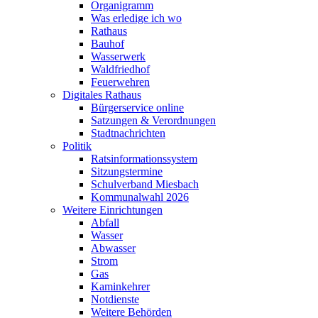
Organigramm
Was erledige ich wo
Rathaus
Bauhof
Wasserwerk
Waldfriedhof
Feuerwehren
Digitales Rathaus
Bürgerservice online
Satzungen & Verordnungen
Stadtnachrichten
Politik
Ratsinformationssystem
Sitzungstermine
Schulverband Miesbach
Kommunalwahl 2026
Weitere Einrichtungen
Abfall
Wasser
Abwasser
Strom
Gas
Kaminkehrer
Notdienste
Weitere Behörden