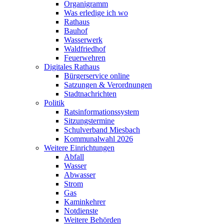
Organigramm
Was erledige ich wo
Rathaus
Bauhof
Wasserwerk
Waldfriedhof
Feuerwehren
Digitales Rathaus
Bürgerservice online
Satzungen & Verordnungen
Stadtnachrichten
Politik
Ratsinformationssystem
Sitzungstermine
Schulverband Miesbach
Kommunalwahl 2026
Weitere Einrichtungen
Abfall
Wasser
Abwasser
Strom
Gas
Kaminkehrer
Notdienste
Weitere Behörden