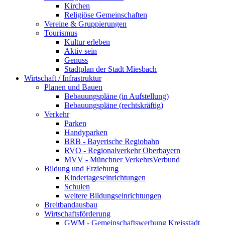
Kirchen
Religiöse Gemeinschaften
Vereine & Gruppierungen
Tourismus
Kultur erleben
Aktiv sein
Genuss
Stadtplan der Stadt Miesbach
Wirtschaft / Infrastruktur
Planen und Bauen
Bebauungspläne (in Aufstellung)
Bebauungspläne (rechtskräftig)
Verkehr
Parken
Handyparken
BRB - Bayerische Regiobahn
RVO - Regionalverkehr Oberbayern
MVV - Münchner VerkehrsVerbund
Bildung und Erziehung
Kindertageseinrichtungen
Schulen
weitere Bildungseinrichtungen
Breitbandausbau
Wirtschaftsförderung
GWM - Gemeinschaftswerbung Kreisstadt