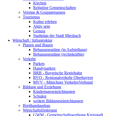
Kirchen
Religiöse Gemeinschaften
Vereine & Gruppierungen
Tourismus
Kultur erleben
Aktiv sein
Genuss
Stadtplan der Stadt Miesbach
Wirtschaft / Infrastruktur
Planen und Bauen
Bebauungspläne (in Aufstellung)
Bebauungspläne (rechtskräftig)
Verkehr
Parken
Handyparken
BRB - Bayerische Regiobahn
RVO - Regionalverkehr Oberbayern
MVV - Münchner VerkehrsVerbund
Bildung und Erziehung
Kindertageseinrichtungen
Schulen
weitere Bildungseinrichtungen
Breitbandausbau
Wirtschaftsförderung
GWM - Gemeinschaftswerbung Kreisstadt