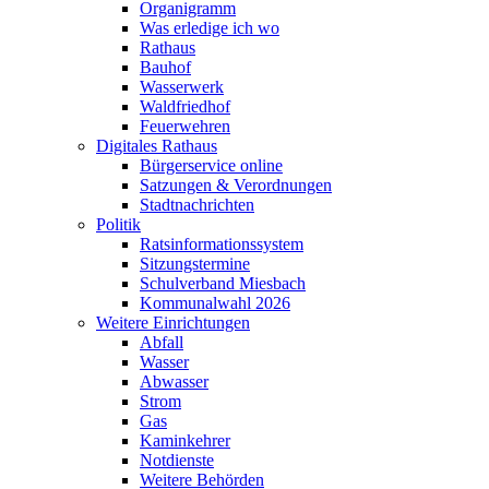
Organigramm
Was erledige ich wo
Rathaus
Bauhof
Wasserwerk
Waldfriedhof
Feuerwehren
Digitales Rathaus
Bürgerservice online
Satzungen & Verordnungen
Stadtnachrichten
Politik
Ratsinformationssystem
Sitzungstermine
Schulverband Miesbach
Kommunalwahl 2026
Weitere Einrichtungen
Abfall
Wasser
Abwasser
Strom
Gas
Kaminkehrer
Notdienste
Weitere Behörden