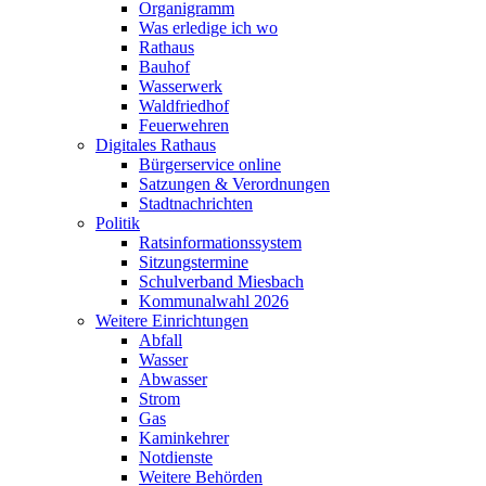
Organigramm
Was erledige ich wo
Rathaus
Bauhof
Wasserwerk
Waldfriedhof
Feuerwehren
Digitales Rathaus
Bürgerservice online
Satzungen & Verordnungen
Stadtnachrichten
Politik
Ratsinformationssystem
Sitzungstermine
Schulverband Miesbach
Kommunalwahl 2026
Weitere Einrichtungen
Abfall
Wasser
Abwasser
Strom
Gas
Kaminkehrer
Notdienste
Weitere Behörden