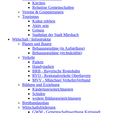
Kirchen
Religiöse Gemeinschaften
Vereine & Gruppierungen
Tourismus
Kultur erleben
Aktiv sein
Genuss
Stadtplan der Stadt Miesbach
Wirtschaft / Infrastruktur
Planen und Bauen
Bebauungspläne (in Aufstellung)
Bebauungspläne (rechtskräftig)
Verkehr
Parken
Handyparken
BRB - Bayerische Regiobahn
RVO - Regionalverkehr Oberbayern
MVV - Münchner VerkehrsVerbund
Bildung und Erziehung
Kindertageseinrichtungen
Schulen
weitere Bildungseinrichtungen
Breitbandausbau
Wirtschaftsförderung
GWM - Gemeinschaftswerbung Kreisstadt