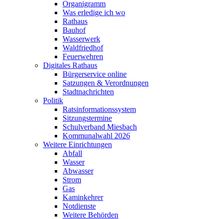
Organigramm
Was erledige ich wo
Rathaus
Bauhof
Wasserwerk
Waldfriedhof
Feuerwehren
Digitales Rathaus
Bürgerservice online
Satzungen & Verordnungen
Stadtnachrichten
Politik
Ratsinformationssystem
Sitzungstermine
Schulverband Miesbach
Kommunalwahl 2026
Weitere Einrichtungen
Abfall
Wasser
Abwasser
Strom
Gas
Kaminkehrer
Notdienste
Weitere Behörden