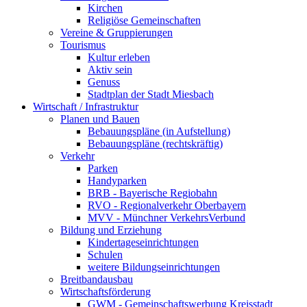
Kirchen
Religiöse Gemeinschaften
Vereine & Gruppierungen
Tourismus
Kultur erleben
Aktiv sein
Genuss
Stadtplan der Stadt Miesbach
Wirtschaft / Infrastruktur
Planen und Bauen
Bebauungspläne (in Aufstellung)
Bebauungspläne (rechtskräftig)
Verkehr
Parken
Handyparken
BRB - Bayerische Regiobahn
RVO - Regionalverkehr Oberbayern
MVV - Münchner VerkehrsVerbund
Bildung und Erziehung
Kindertageseinrichtungen
Schulen
weitere Bildungseinrichtungen
Breitbandausbau
Wirtschaftsförderung
GWM - Gemeinschaftswerbung Kreisstadt