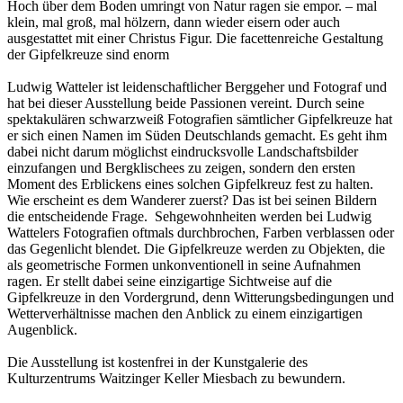
Hoch über dem Boden umringt von Natur ragen sie empor. – mal
klein, mal groß, mal hölzern, dann wieder eisern oder auch
ausgestattet mit einer Christus Figur. Die facettenreiche Gestaltung
der Gipfelkreuze sind enorm
Ludwig Watteler ist leidenschaftlicher Berggeher und Fotograf und
hat bei dieser Ausstellung beide Passionen vereint. Durch seine
spektakulären schwarzweiß Fotografien sämtlicher Gipfelkreuze hat
er sich einen Namen im Süden Deutschlands gemacht. Es geht ihm
dabei nicht darum möglichst eindrucksvolle Landschaftsbilder
einzufangen und Bergklischees zu zeigen, sondern den ersten
Moment des Erblickens eines solchen Gipfelkreuz fest zu halten.
Wie erscheint es dem Wanderer zuerst? Das ist bei seinen Bildern
die entscheidende Frage. Sehgewohnheiten werden bei Ludwig
Wattelers Fotografien oftmals durchbrochen, Farben verblassen oder
das Gegenlicht blendet. Die Gipfelkreuze werden zu Objekten, die
als geometrische Formen unkonventionell in seine Aufnahmen
ragen. Er stellt dabei seine einzigartige Sichtweise auf die
Gipfelkreuze in den Vordergrund, denn Witterungsbedingungen und
Wetterverhältnisse machen den Anblick zu einem einzigartigen
Augenblick.
Die Ausstellung ist kostenfrei in der Kunstgalerie des
Kulturzentrums Waitzinger Keller Miesbach zu bewundern.