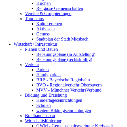
Kirchen
Religiöse Gemeinschaften
Vereine & Gruppierungen
Tourismus
Kultur erleben
Aktiv sein
Genuss
Stadtplan der Stadt Miesbach
Wirtschaft / Infrastruktur
Planen und Bauen
Bebauungspläne (in Aufstellung)
Bebauungspläne (rechtskräftig)
Verkehr
Parken
Handyparken
BRB - Bayerische Regiobahn
RVO - Regionalverkehr Oberbayern
MVV - Münchner VerkehrsVerbund
Bildung und Erziehung
Kindertageseinrichtungen
Schulen
weitere Bildungseinrichtungen
Breitbandausbau
Wirtschaftsförderung
GWM - Gemeinschaftswerbung Kreisstadt