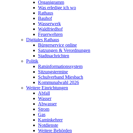
Organigramm
Was erledige ich wo
Rathaus
Bauhof
Wasserwerk
Waldfriedhof
Feuerwehren
Digitales Rathaus
Bürgerservice online
Satzungen & Verordnungen
Stadtnachrichten
Politik
Ratsinformationssystem
Sitzungstermine
Schulverband Miesbach
Kommunalwahl 2026
Weitere Einrichtungen
Abfall
Wasser
Abwasser
Strom
Gas
Kaminkehrer
Notdienste
Weitere Behörden