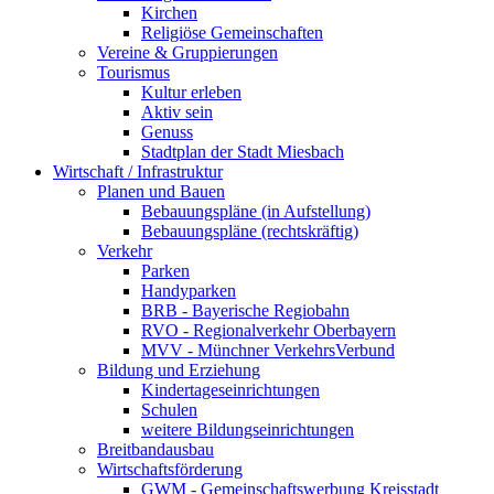
Kirchen
Religiöse Gemeinschaften
Vereine & Gruppierungen
Tourismus
Kultur erleben
Aktiv sein
Genuss
Stadtplan der Stadt Miesbach
Wirtschaft / Infrastruktur
Planen und Bauen
Bebauungspläne (in Aufstellung)
Bebauungspläne (rechtskräftig)
Verkehr
Parken
Handyparken
BRB - Bayerische Regiobahn
RVO - Regionalverkehr Oberbayern
MVV - Münchner VerkehrsVerbund
Bildung und Erziehung
Kindertageseinrichtungen
Schulen
weitere Bildungseinrichtungen
Breitbandausbau
Wirtschaftsförderung
GWM - Gemeinschaftswerbung Kreisstadt