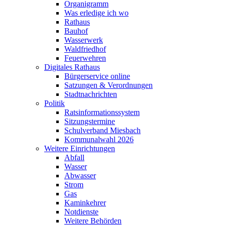
Organigramm
Was erledige ich wo
Rathaus
Bauhof
Wasserwerk
Waldfriedhof
Feuerwehren
Digitales Rathaus
Bürgerservice online
Satzungen & Verordnungen
Stadtnachrichten
Politik
Ratsinformationssystem
Sitzungstermine
Schulverband Miesbach
Kommunalwahl 2026
Weitere Einrichtungen
Abfall
Wasser
Abwasser
Strom
Gas
Kaminkehrer
Notdienste
Weitere Behörden