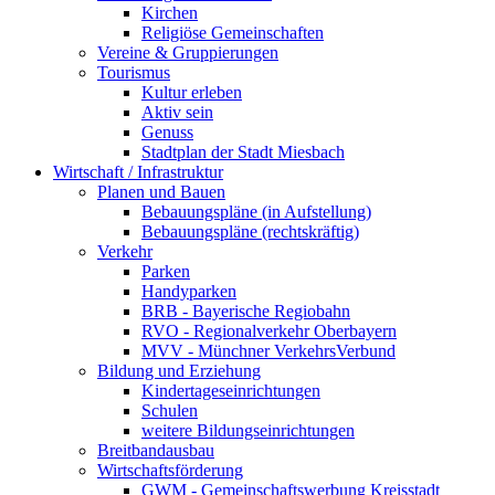
Kirchen
Religiöse Gemeinschaften
Vereine & Gruppierungen
Tourismus
Kultur erleben
Aktiv sein
Genuss
Stadtplan der Stadt Miesbach
Wirtschaft / Infrastruktur
Planen und Bauen
Bebauungspläne (in Aufstellung)
Bebauungspläne (rechtskräftig)
Verkehr
Parken
Handyparken
BRB - Bayerische Regiobahn
RVO - Regionalverkehr Oberbayern
MVV - Münchner VerkehrsVerbund
Bildung und Erziehung
Kindertageseinrichtungen
Schulen
weitere Bildungseinrichtungen
Breitbandausbau
Wirtschaftsförderung
GWM - Gemeinschaftswerbung Kreisstadt