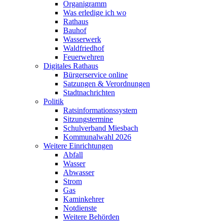
Organigramm
Was erledige ich wo
Rathaus
Bauhof
Wasserwerk
Waldfriedhof
Feuerwehren
Digitales Rathaus
Bürgerservice online
Satzungen & Verordnungen
Stadtnachrichten
Politik
Ratsinformationssystem
Sitzungstermine
Schulverband Miesbach
Kommunalwahl 2026
Weitere Einrichtungen
Abfall
Wasser
Abwasser
Strom
Gas
Kaminkehrer
Notdienste
Weitere Behörden