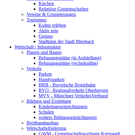
Kirchen
Religiöse Gemeinschaften
Vereine & Gruppierungen
Tourismus
Kultur erleben
Aktiv sein
Genuss
Stadtplan der Stadt Miesbach
Wirtschaft / Infrastruktur
Planen und Bauen
Bebauungspläne (in Aufstellung)
Bebauungspläne (rechtskräftig)
Verkehr
Parken
Handyparken
BRB - Bayerische Regiobahn
RVO - Regionalverkehr Oberbayern
MVV - Münchner VerkehrsVerbund
Bildung und Erziehung
Kindertageseinrichtungen
Schulen
weitere Bildungseinrichtungen
Breitbandausbau
Wirtschaftsförderung
GWM - Gemeinschaftswerbung Kreisstadt