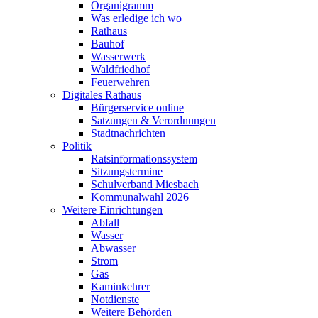
Organigramm
Was erledige ich wo
Rathaus
Bauhof
Wasserwerk
Waldfriedhof
Feuerwehren
Digitales Rathaus
Bürgerservice online
Satzungen & Verordnungen
Stadtnachrichten
Politik
Ratsinformationssystem
Sitzungstermine
Schulverband Miesbach
Kommunalwahl 2026
Weitere Einrichtungen
Abfall
Wasser
Abwasser
Strom
Gas
Kaminkehrer
Notdienste
Weitere Behörden