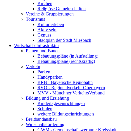
Kirchen
Religiöse Gemeinschaften
Vereine & Gruppierungen
Tourismus
Kultur erleben
Aktiv sein
Genuss
Stadtplan der Stadt Miesbach
Wirtschaft / Infrastruktur
Planen und Bauen
Bebauungspläne (in Aufstellung)
Bebauungspläne (rechtskräftig)
Verkehr
Parken
Handyparken
BRB - Bayerische Regiobahn
RVO - Regionalverkehr Oberbayern
MVV - Münchner VerkehrsVerbund
Bildung und Erziehung
Kindertageseinrichtungen
Schulen
weitere Bildungseinrichtungen
Breitbandausbau
Wirtschaftsförderung
GWM - Gemeinschaftswerbung Kreisstadt