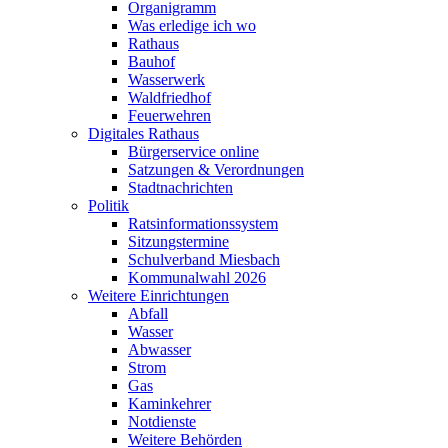
Organigramm
Was erledige ich wo
Rathaus
Bauhof
Wasserwerk
Waldfriedhof
Feuerwehren
Digitales Rathaus
Bürgerservice online
Satzungen & Verordnungen
Stadtnachrichten
Politik
Ratsinformationssystem
Sitzungstermine
Schulverband Miesbach
Kommunalwahl 2026
Weitere Einrichtungen
Abfall
Wasser
Abwasser
Strom
Gas
Kaminkehrer
Notdienste
Weitere Behörden