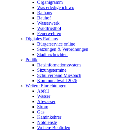
Organigramm
Was erledige ich wo
Rathaus
Bauhof
Wasserwerk
Waldfriedhof
Feuerwehren
Digitales Rathaus
Bürgerservice online
Satzungen & Verordnungen
Stadtnachrichten
Politik
Ratsinformationssystem
Sitzungstermine
Schulverband Miesbach
Kommunalwahl 2026
Weitere Einrichtungen
Abfall
Wasser
Abwasser
Strom
Gas
Kaminkehrer
Notdienste
Weitere Behörden