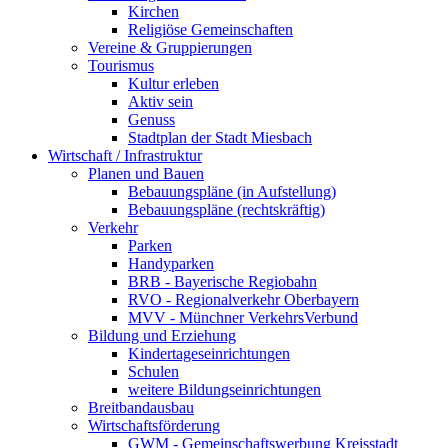
Kirchen
Religiöse Gemeinschaften
Vereine & Gruppierungen
Tourismus
Kultur erleben
Aktiv sein
Genuss
Stadtplan der Stadt Miesbach
Wirtschaft / Infrastruktur
Planen und Bauen
Bebauungspläne (in Aufstellung)
Bebauungspläne (rechtskräftig)
Verkehr
Parken
Handyparken
BRB - Bayerische Regiobahn
RVO - Regionalverkehr Oberbayern
MVV - Münchner VerkehrsVerbund
Bildung und Erziehung
Kindertageseinrichtungen
Schulen
weitere Bildungseinrichtungen
Breitbandausbau
Wirtschaftsförderung
GWM - Gemeinschaftswerbung Kreisstadt