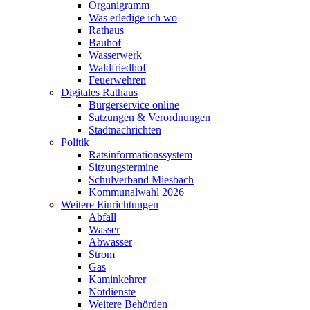
Organigramm
Was erledige ich wo
Rathaus
Bauhof
Wasserwerk
Waldfriedhof
Feuerwehren
Digitales Rathaus
Bürgerservice online
Satzungen & Verordnungen
Stadtnachrichten
Politik
Ratsinformationssystem
Sitzungstermine
Schulverband Miesbach
Kommunalwahl 2026
Weitere Einrichtungen
Abfall
Wasser
Abwasser
Strom
Gas
Kaminkehrer
Notdienste
Weitere Behörden