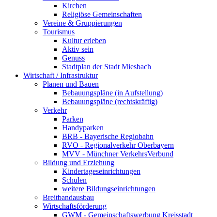
Kirchen
Religiöse Gemeinschaften
Vereine & Gruppierungen
Tourismus
Kultur erleben
Aktiv sein
Genuss
Stadtplan der Stadt Miesbach
Wirtschaft / Infrastruktur
Planen und Bauen
Bebauungspläne (in Aufstellung)
Bebauungspläne (rechtskräftig)
Verkehr
Parken
Handyparken
BRB - Bayerische Regiobahn
RVO - Regionalverkehr Oberbayern
MVV - Münchner VerkehrsVerbund
Bildung und Erziehung
Kindertageseinrichtungen
Schulen
weitere Bildungseinrichtungen
Breitbandausbau
Wirtschaftsförderung
GWM - Gemeinschaftswerbung Kreisstadt