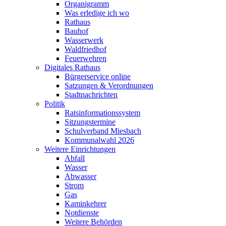
Organigramm
Was erledige ich wo
Rathaus
Bauhof
Wasserwerk
Waldfriedhof
Feuerwehren
Digitales Rathaus
Bürgerservice online
Satzungen & Verordnungen
Stadtnachrichten
Politik
Ratsinformationssystem
Sitzungstermine
Schulverband Miesbach
Kommunalwahl 2026
Weitere Einrichtungen
Abfall
Wasser
Abwasser
Strom
Gas
Kaminkehrer
Notdienste
Weitere Behörden