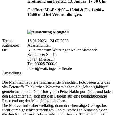
Eröffnung am Freitag, 13. Januar, 17:00 Uhr
Geöffnet: Mo-Fr. 9:00 – 13:00 & Do. 14:00 –
16:00 und bei Veranstaltungen.
Termin:
16.01.2023
–
24.02.2023
Kategorie:
Ausstellungen
Ort:
Kulturzentrum Waitzinger Keller Miesbach
Schlierseer Str. 16
83714 Miesbach
Tel. 08025 7000-0
ticket@waitzinger-keller.de
Ausstellung
Die Mangfall hat viele faszinierende Gesichter. Fotobegeisterte des
vhs Fototreffs Feldkirchen Westerham haben die „Mannigfaltige“
gemeinsam mit der Naturfotografin Petra Haidn porträtiert und laden
den Betrachter ein, sich mit den Bildern auf eine beeindruckende
Reise entlang der Mangfall zu begeben.
Die Motive sind dabei vielfältig, denn der ehemalige Gebirgsfluss
fließt durch geschichtsträchtiges Gebiet, vorbei an Kunstobjekten,
die den Weg säumen oder er wird von diversen Tieren begleitet.