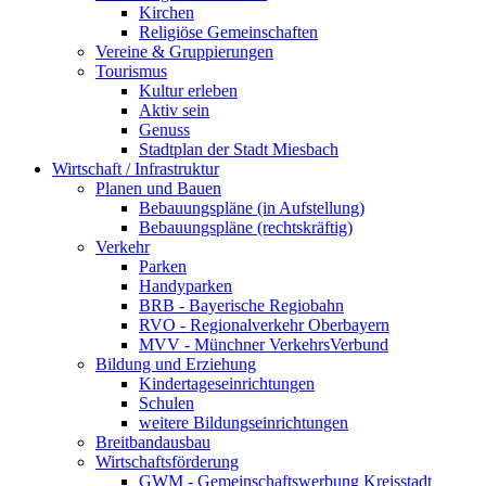
Kirchen
Religiöse Gemeinschaften
Vereine & Gruppierungen
Tourismus
Kultur erleben
Aktiv sein
Genuss
Stadtplan der Stadt Miesbach
Wirtschaft / Infrastruktur
Planen und Bauen
Bebauungspläne (in Aufstellung)
Bebauungspläne (rechtskräftig)
Verkehr
Parken
Handyparken
BRB - Bayerische Regiobahn
RVO - Regionalverkehr Oberbayern
MVV - Münchner VerkehrsVerbund
Bildung und Erziehung
Kindertageseinrichtungen
Schulen
weitere Bildungseinrichtungen
Breitbandausbau
Wirtschaftsförderung
GWM - Gemeinschaftswerbung Kreisstadt