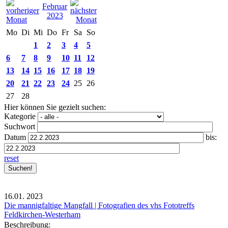
Februar
2023
Mo
Di
Mi
Do
Fr
Sa
So
1
2
3
4
5
6
7
8
9
10
11
12
13
14
15
16
17
18
19
20
21
22
23
24
25
26
27
28
Hier können Sie gezielt suchen:
Kategorie
Suchwort
Datum
bis:
reset
16.01.
2023
Die mannigfaltige Mangfall | Fotografien des vhs Fototreffs
Feldkirchen-Westerham
Beschreibung: