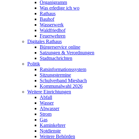
Organigramm
Was erledige ich wo
Rathaus
Bauhof
Wasserwerk
Waldfriedhof
Feuerwehren
Digitales Rathaus
Bürgerservice online
Satzungen & Verordnungen
Stadtnachrichten
Politik
Ratsinformationssystem
Sitzungstermine
Schulverband Miesbach
Kommunalwahl 2026
Weitere Einrichtungen
Abfall
Wasser
Abwasser
Strom
Gas
Kaminkehrer
Notdienste
Weitere Behörden