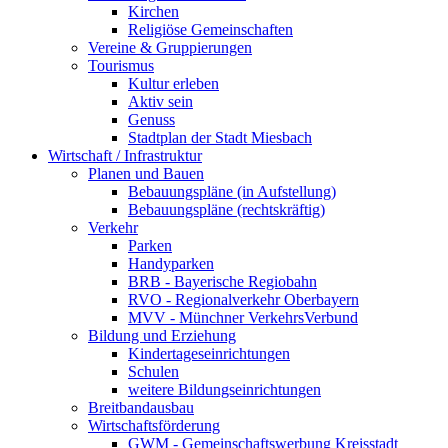
Kirchen
Religiöse Gemeinschaften
Vereine & Gruppierungen
Tourismus
Kultur erleben
Aktiv sein
Genuss
Stadtplan der Stadt Miesbach
Wirtschaft / Infrastruktur
Planen und Bauen
Bebauungspläne (in Aufstellung)
Bebauungspläne (rechtskräftig)
Verkehr
Parken
Handyparken
BRB - Bayerische Regiobahn
RVO - Regionalverkehr Oberbayern
MVV - Münchner VerkehrsVerbund
Bildung und Erziehung
Kindertageseinrichtungen
Schulen
weitere Bildungseinrichtungen
Breitbandausbau
Wirtschaftsförderung
GWM - Gemeinschaftswerbung Kreisstadt