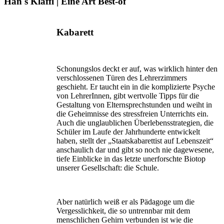
Han's Klaffl | Eine Art Best-of
Kabarett
Schonungslos deckt er auf, was wirklich hinter den
verschlossenen Türen des Lehrerzimmers
geschieht. Er taucht ein in die komplizierte Psyche
von LehrerInnen, gibt wertvolle Tipps für die
Gestaltung von Elternsprech­stunden und weiht in
die Geheimnisse des stressfreien Unterrichts ein.
Auch die unglaublichen Überlebensstra­tegien, die
Schüler im Laufe der Jahrhunderte entwickelt
haben, stellt der „Staatskabarettist auf Lebenszeit“
anschaulich dar und gibt so noch nie dagewesene,
tiefe Einblicke in das letzte unerforschte Biotop
unserer Gesell­schaft: die Schule.
Aber natürlich weiß er als Pädagoge um die
Vergesslich­keit, die so untrennbar mit dem
menschlichen Gehirn verbunden ist wie die