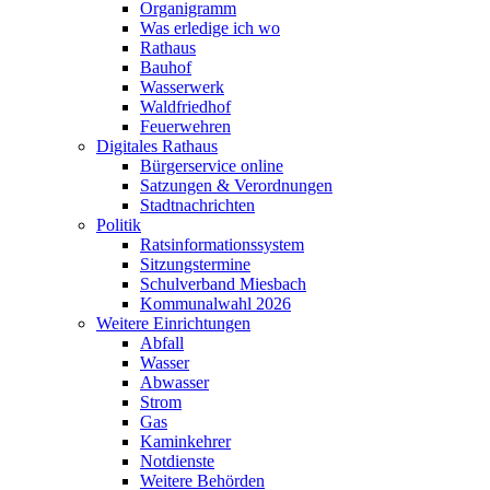
Organigramm
Was erledige ich wo
Rathaus
Bauhof
Wasserwerk
Waldfriedhof
Feuerwehren
Digitales Rathaus
Bürgerservice online
Satzungen & Verordnungen
Stadtnachrichten
Politik
Ratsinformationssystem
Sitzungstermine
Schulverband Miesbach
Kommunalwahl 2026
Weitere Einrichtungen
Abfall
Wasser
Abwasser
Strom
Gas
Kaminkehrer
Notdienste
Weitere Behörden