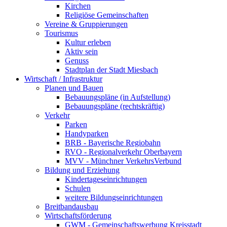
Kirchen
Religiöse Gemeinschaften
Vereine & Gruppierungen
Tourismus
Kultur erleben
Aktiv sein
Genuss
Stadtplan der Stadt Miesbach
Wirtschaft / Infrastruktur
Planen und Bauen
Bebauungspläne (in Aufstellung)
Bebauungspläne (rechtskräftig)
Verkehr
Parken
Handyparken
BRB - Bayerische Regiobahn
RVO - Regionalverkehr Oberbayern
MVV - Münchner VerkehrsVerbund
Bildung und Erziehung
Kindertageseinrichtungen
Schulen
weitere Bildungseinrichtungen
Breitbandausbau
Wirtschaftsförderung
GWM - Gemeinschaftswerbung Kreisstadt