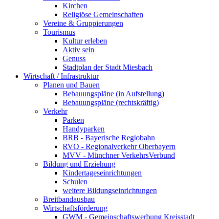
Kirchen
Religiöse Gemeinschaften
Vereine & Gruppierungen
Tourismus
Kultur erleben
Aktiv sein
Genuss
Stadtplan der Stadt Miesbach
Wirtschaft / Infrastruktur
Planen und Bauen
Bebauungspläne (in Aufstellung)
Bebauungspläne (rechtskräftig)
Verkehr
Parken
Handyparken
BRB - Bayerische Regiobahn
RVO - Regionalverkehr Oberbayern
MVV - Münchner VerkehrsVerbund
Bildung und Erziehung
Kindertageseinrichtungen
Schulen
weitere Bildungseinrichtungen
Breitbandausbau
Wirtschaftsförderung
GWM - Gemeinschaftswerbung Kreisstadt