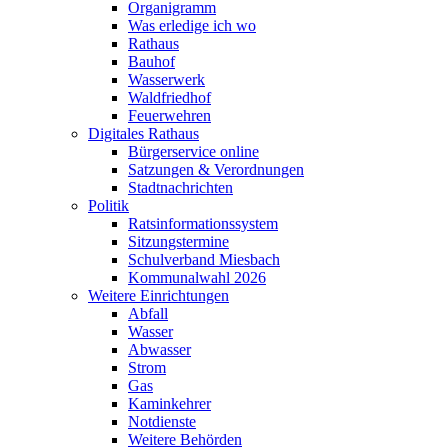
Organigramm
Was erledige ich wo
Rathaus
Bauhof
Wasserwerk
Waldfriedhof
Feuerwehren
Digitales Rathaus
Bürgerservice online
Satzungen & Verordnungen
Stadtnachrichten
Politik
Ratsinformationssystem
Sitzungstermine
Schulverband Miesbach
Kommunalwahl 2026
Weitere Einrichtungen
Abfall
Wasser
Abwasser
Strom
Gas
Kaminkehrer
Notdienste
Weitere Behörden