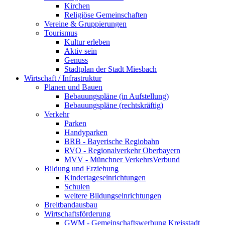
Kirchen
Religiöse Gemeinschaften
Vereine & Gruppierungen
Tourismus
Kultur erleben
Aktiv sein
Genuss
Stadtplan der Stadt Miesbach
Wirtschaft / Infrastruktur
Planen und Bauen
Bebauungspläne (in Aufstellung)
Bebauungspläne (rechtskräftig)
Verkehr
Parken
Handyparken
BRB - Bayerische Regiobahn
RVO - Regionalverkehr Oberbayern
MVV - Münchner VerkehrsVerbund
Bildung und Erziehung
Kindertageseinrichtungen
Schulen
weitere Bildungseinrichtungen
Breitbandausbau
Wirtschaftsförderung
GWM - Gemeinschaftswerbung Kreisstadt