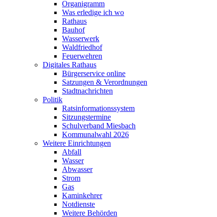
Organigramm
Was erledige ich wo
Rathaus
Bauhof
Wasserwerk
Waldfriedhof
Feuerwehren
Digitales Rathaus
Bürgerservice online
Satzungen & Verordnungen
Stadtnachrichten
Politik
Ratsinformationssystem
Sitzungstermine
Schulverband Miesbach
Kommunalwahl 2026
Weitere Einrichtungen
Abfall
Wasser
Abwasser
Strom
Gas
Kaminkehrer
Notdienste
Weitere Behörden