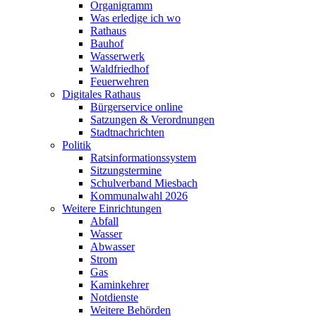
Organigramm
Was erledige ich wo
Rathaus
Bauhof
Wasserwerk
Waldfriedhof
Feuerwehren
Digitales Rathaus
Bürgerservice online
Satzungen & Verordnungen
Stadtnachrichten
Politik
Ratsinformationssystem
Sitzungstermine
Schulverband Miesbach
Kommunalwahl 2026
Weitere Einrichtungen
Abfall
Wasser
Abwasser
Strom
Gas
Kaminkehrer
Notdienste
Weitere Behörden