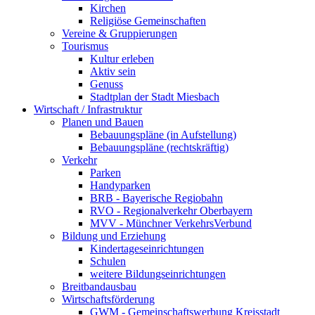
Kirchen
Religiöse Gemeinschaften
Vereine & Gruppierungen
Tourismus
Kultur erleben
Aktiv sein
Genuss
Stadtplan der Stadt Miesbach
Wirtschaft / Infrastruktur
Planen und Bauen
Bebauungspläne (in Aufstellung)
Bebauungspläne (rechtskräftig)
Verkehr
Parken
Handyparken
BRB - Bayerische Regiobahn
RVO - Regionalverkehr Oberbayern
MVV - Münchner VerkehrsVerbund
Bildung und Erziehung
Kindertageseinrichtungen
Schulen
weitere Bildungseinrichtungen
Breitbandausbau
Wirtschaftsförderung
GWM - Gemeinschaftswerbung Kreisstadt