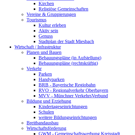
Kirchen
Religiöse Gemeinschaften
Vereine & Gruppierungen
Tourismus
Kultur erleben
Aktiv sein
Genuss
Stadtplan der Stadt Miesbach
Wirtschaft / Infrastruktur
Planen und Bauen
Bebauungspläne (in Aufstellung)
Bebauungspläne (rechtskräftig)
Verkehr
Parken
Handyparken
BRB - Bayerische Regiobahn
RVO - Regionalverkehr Oberbayern
MVV - Münchner VerkehrsVerbund
Bildung und Erziehung
Kindertageseinrichtungen
Schulen
weitere Bildungseinrichtungen
Breitbandausbau
Wirtschaftsförderung
GWM - Gemeinschaftswerbung Kreisstadt