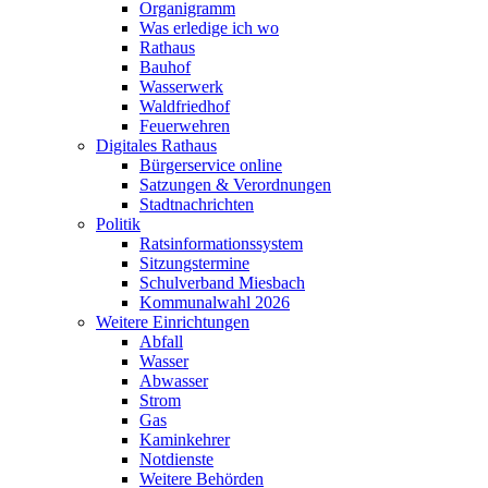
Organigramm
Was erledige ich wo
Rathaus
Bauhof
Wasserwerk
Waldfriedhof
Feuerwehren
Digitales Rathaus
Bürgerservice online
Satzungen & Verordnungen
Stadtnachrichten
Politik
Ratsinformationssystem
Sitzungstermine
Schulverband Miesbach
Kommunalwahl 2026
Weitere Einrichtungen
Abfall
Wasser
Abwasser
Strom
Gas
Kaminkehrer
Notdienste
Weitere Behörden