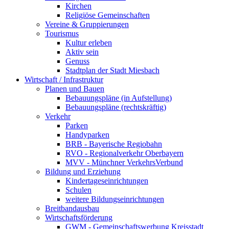
Kirchen
Religiöse Gemeinschaften
Vereine & Gruppierungen
Tourismus
Kultur erleben
Aktiv sein
Genuss
Stadtplan der Stadt Miesbach
Wirtschaft / Infrastruktur
Planen und Bauen
Bebauungspläne (in Aufstellung)
Bebauungspläne (rechtskräftig)
Verkehr
Parken
Handyparken
BRB - Bayerische Regiobahn
RVO - Regionalverkehr Oberbayern
MVV - Münchner VerkehrsVerbund
Bildung und Erziehung
Kindertageseinrichtungen
Schulen
weitere Bildungseinrichtungen
Breitbandausbau
Wirtschaftsförderung
GWM - Gemeinschaftswerbung Kreisstadt