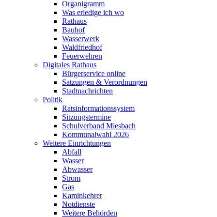
Organigramm
Was erledige ich wo
Rathaus
Bauhof
Wasserwerk
Waldfriedhof
Feuerwehren
Digitales Rathaus
Bürgerservice online
Satzungen & Verordnungen
Stadtnachrichten
Politik
Ratsinformationssystem
Sitzungstermine
Schulverband Miesbach
Kommunalwahl 2026
Weitere Einrichtungen
Abfall
Wasser
Abwasser
Strom
Gas
Kaminkehrer
Notdienste
Weitere Behörden