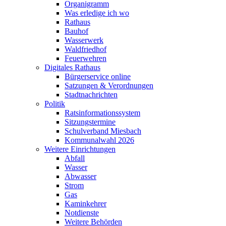
Organigramm
Was erledige ich wo
Rathaus
Bauhof
Wasserwerk
Waldfriedhof
Feuerwehren
Digitales Rathaus
Bürgerservice online
Satzungen & Verordnungen
Stadtnachrichten
Politik
Ratsinformationssystem
Sitzungstermine
Schulverband Miesbach
Kommunalwahl 2026
Weitere Einrichtungen
Abfall
Wasser
Abwasser
Strom
Gas
Kaminkehrer
Notdienste
Weitere Behörden