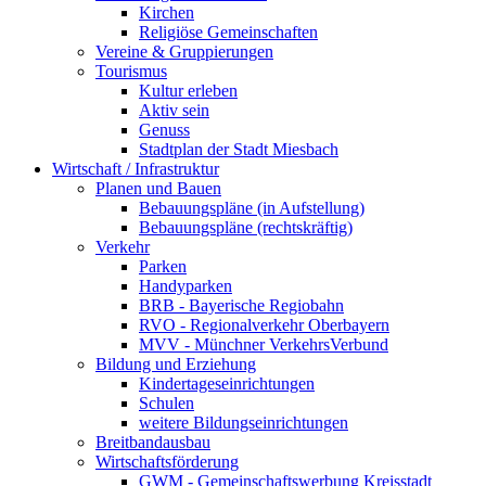
Kirchen
Religiöse Gemeinschaften
Vereine & Gruppierungen
Tourismus
Kultur erleben
Aktiv sein
Genuss
Stadtplan der Stadt Miesbach
Wirtschaft / Infrastruktur
Planen und Bauen
Bebauungspläne (in Aufstellung)
Bebauungspläne (rechtskräftig)
Verkehr
Parken
Handyparken
BRB - Bayerische Regiobahn
RVO - Regionalverkehr Oberbayern
MVV - Münchner VerkehrsVerbund
Bildung und Erziehung
Kindertageseinrichtungen
Schulen
weitere Bildungseinrichtungen
Breitbandausbau
Wirtschaftsförderung
GWM - Gemeinschaftswerbung Kreisstadt