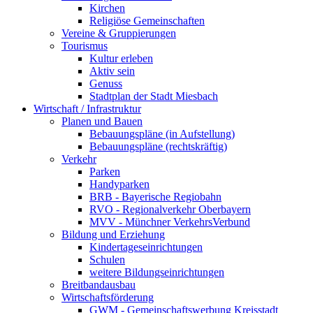
Kirchen
Religiöse Gemeinschaften
Vereine & Gruppierungen
Tourismus
Kultur erleben
Aktiv sein
Genuss
Stadtplan der Stadt Miesbach
Wirtschaft / Infrastruktur
Planen und Bauen
Bebauungspläne (in Aufstellung)
Bebauungspläne (rechtskräftig)
Verkehr
Parken
Handyparken
BRB - Bayerische Regiobahn
RVO - Regionalverkehr Oberbayern
MVV - Münchner VerkehrsVerbund
Bildung und Erziehung
Kindertageseinrichtungen
Schulen
weitere Bildungseinrichtungen
Breitbandausbau
Wirtschaftsförderung
GWM - Gemeinschaftswerbung Kreisstadt