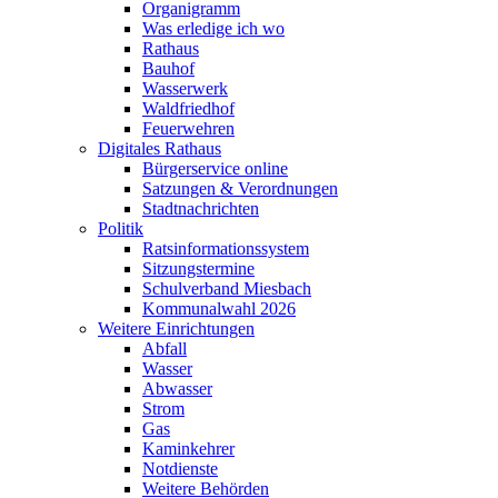
Organigramm
Was erledige ich wo
Rathaus
Bauhof
Wasserwerk
Waldfriedhof
Feuerwehren
Digitales Rathaus
Bürgerservice online
Satzungen & Verordnungen
Stadtnachrichten
Politik
Ratsinformationssystem
Sitzungstermine
Schulverband Miesbach
Kommunalwahl 2026
Weitere Einrichtungen
Abfall
Wasser
Abwasser
Strom
Gas
Kaminkehrer
Notdienste
Weitere Behörden