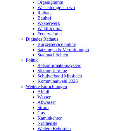
Organigramm
Was erledige ich wo
Rathaus
Bauhof
Wasserwerk
Waldfriedhof
Feuerwehren
Digitales Rathaus
Bürgerservice online
Satzungen & Verordnungen
Stadtnachrichten
Politik
Ratsinformationssystem
Sitzungstermine
Schulverband Miesbach
Kommunalwahl 2026
Weitere Einrichtungen
Abfall
Wasser
Abwasser
Strom
Gas
Kaminkehrer
Notdienste
Weitere Behörden