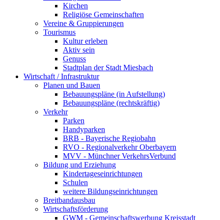
Kirchen
Religiöse Gemeinschaften
Vereine & Gruppierungen
Tourismus
Kultur erleben
Aktiv sein
Genuss
Stadtplan der Stadt Miesbach
Wirtschaft / Infrastruktur
Planen und Bauen
Bebauungspläne (in Aufstellung)
Bebauungspläne (rechtskräftig)
Verkehr
Parken
Handyparken
BRB - Bayerische Regiobahn
RVO - Regionalverkehr Oberbayern
MVV - Münchner VerkehrsVerbund
Bildung und Erziehung
Kindertageseinrichtungen
Schulen
weitere Bildungseinrichtungen
Breitbandausbau
Wirtschaftsförderung
GWM - Gemeinschaftswerbung Kreisstadt