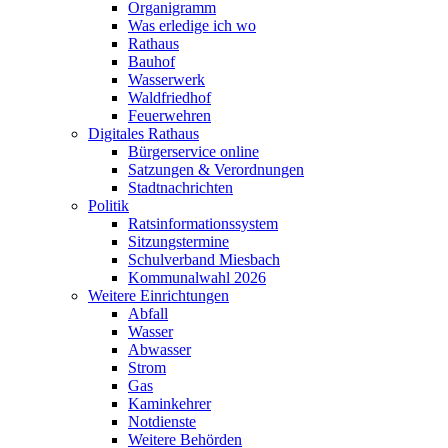
Organigramm
Was erledige ich wo
Rathaus
Bauhof
Wasserwerk
Waldfriedhof
Feuerwehren
Digitales Rathaus
Bürgerservice online
Satzungen & Verordnungen
Stadtnachrichten
Politik
Ratsinformationssystem
Sitzungstermine
Schulverband Miesbach
Kommunalwahl 2026
Weitere Einrichtungen
Abfall
Wasser
Abwasser
Strom
Gas
Kaminkehrer
Notdienste
Weitere Behörden