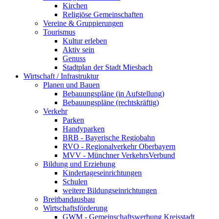
Kirchen
Religiöse Gemeinschaften
Vereine & Gruppierungen
Tourismus
Kultur erleben
Aktiv sein
Genuss
Stadtplan der Stadt Miesbach
Wirtschaft / Infrastruktur
Planen und Bauen
Bebauungspläne (in Aufstellung)
Bebauungspläne (rechtskräftig)
Verkehr
Parken
Handyparken
BRB - Bayerische Regiobahn
RVO - Regionalverkehr Oberbayern
MVV - Münchner VerkehrsVerbund
Bildung und Erziehung
Kindertageseinrichtungen
Schulen
weitere Bildungseinrichtungen
Breitbandausbau
Wirtschaftsförderung
GWM - Gemeinschaftswerbung Kreisstadt