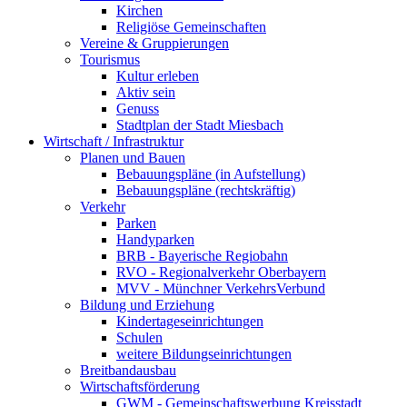
Kirchen
Religiöse Gemeinschaften
Vereine & Gruppierungen
Tourismus
Kultur erleben
Aktiv sein
Genuss
Stadtplan der Stadt Miesbach
Wirtschaft / Infrastruktur
Planen und Bauen
Bebauungspläne (in Aufstellung)
Bebauungspläne (rechtskräftig)
Verkehr
Parken
Handyparken
BRB - Bayerische Regiobahn
RVO - Regionalverkehr Oberbayern
MVV - Münchner VerkehrsVerbund
Bildung und Erziehung
Kindertageseinrichtungen
Schulen
weitere Bildungseinrichtungen
Breitbandausbau
Wirtschaftsförderung
GWM - Gemeinschaftswerbung Kreisstadt