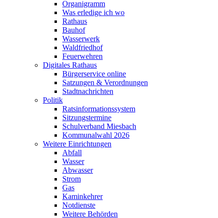
Organigramm
Was erledige ich wo
Rathaus
Bauhof
Wasserwerk
Waldfriedhof
Feuerwehren
Digitales Rathaus
Bürgerservice online
Satzungen & Verordnungen
Stadtnachrichten
Politik
Ratsinformationssystem
Sitzungstermine
Schulverband Miesbach
Kommunalwahl 2026
Weitere Einrichtungen
Abfall
Wasser
Abwasser
Strom
Gas
Kaminkehrer
Notdienste
Weitere Behörden