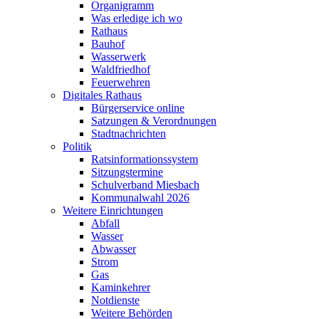
Organigramm
Was erledige ich wo
Rathaus
Bauhof
Wasserwerk
Waldfriedhof
Feuerwehren
Digitales Rathaus
Bürgerservice online
Satzungen & Verordnungen
Stadtnachrichten
Politik
Ratsinformationssystem
Sitzungstermine
Schulverband Miesbach
Kommunalwahl 2026
Weitere Einrichtungen
Abfall
Wasser
Abwasser
Strom
Gas
Kaminkehrer
Notdienste
Weitere Behörden