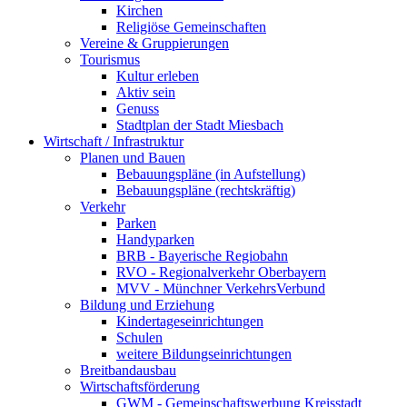
Kirchen
Religiöse Gemeinschaften
Vereine & Gruppierungen
Tourismus
Kultur erleben
Aktiv sein
Genuss
Stadtplan der Stadt Miesbach
Wirtschaft / Infrastruktur
Planen und Bauen
Bebauungspläne (in Aufstellung)
Bebauungspläne (rechtskräftig)
Verkehr
Parken
Handyparken
BRB - Bayerische Regiobahn
RVO - Regionalverkehr Oberbayern
MVV - Münchner VerkehrsVerbund
Bildung und Erziehung
Kindertageseinrichtungen
Schulen
weitere Bildungseinrichtungen
Breitbandausbau
Wirtschaftsförderung
GWM - Gemeinschaftswerbung Kreisstadt