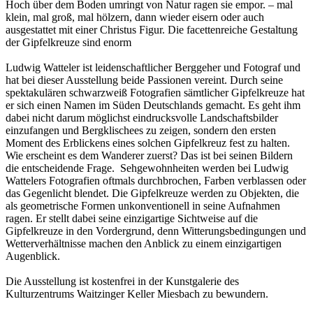
Hoch über dem Boden umringt von Natur ragen sie empor. – mal
klein, mal groß, mal hölzern, dann wieder eisern oder auch
ausgestattet mit einer Christus Figur. Die facettenreiche Gestaltung
der Gipfelkreuze sind enorm
Ludwig Watteler ist leidenschaftlicher Berggeher und Fotograf und
hat bei dieser Ausstellung beide Passionen vereint. Durch seine
spektakulären schwarzweiß Fotografien sämtlicher Gipfelkreuze hat
er sich einen Namen im Süden Deutschlands gemacht. Es geht ihm
dabei nicht darum möglichst eindrucksvolle Landschaftsbilder
einzufangen und Bergklischees zu zeigen, sondern den ersten
Moment des Erblickens eines solchen Gipfelkreuz fest zu halten.
Wie erscheint es dem Wanderer zuerst? Das ist bei seinen Bildern
die entscheidende Frage. Sehgewohnheiten werden bei Ludwig
Wattelers Fotografien oftmals durchbrochen, Farben verblassen oder
das Gegenlicht blendet. Die Gipfelkreuze werden zu Objekten, die
als geometrische Formen unkonventionell in seine Aufnahmen
ragen. Er stellt dabei seine einzigartige Sichtweise auf die
Gipfelkreuze in den Vordergrund, denn Witterungsbedingungen und
Wetterverhältnisse machen den Anblick zu einem einzigartigen
Augenblick.
Die Ausstellung ist kostenfrei in der Kunstgalerie des
Kulturzentrums Waitzinger Keller Miesbach zu bewundern.