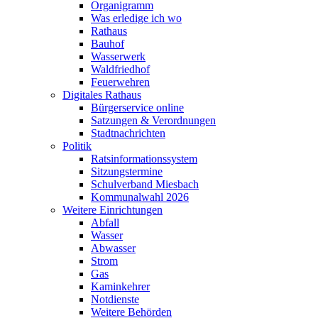
Organigramm
Was erledige ich wo
Rathaus
Bauhof
Wasserwerk
Waldfriedhof
Feuerwehren
Digitales Rathaus
Bürgerservice online
Satzungen & Verordnungen
Stadtnachrichten
Politik
Ratsinformationssystem
Sitzungstermine
Schulverband Miesbach
Kommunalwahl 2026
Weitere Einrichtungen
Abfall
Wasser
Abwasser
Strom
Gas
Kaminkehrer
Notdienste
Weitere Behörden