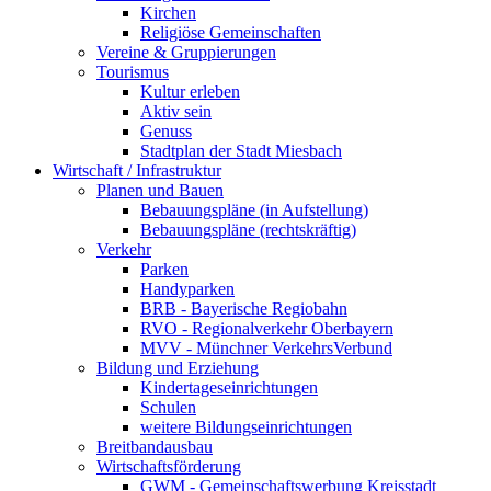
Kirchen
Religiöse Gemeinschaften
Vereine & Gruppierungen
Tourismus
Kultur erleben
Aktiv sein
Genuss
Stadtplan der Stadt Miesbach
Wirtschaft / Infrastruktur
Planen und Bauen
Bebauungspläne (in Aufstellung)
Bebauungspläne (rechtskräftig)
Verkehr
Parken
Handyparken
BRB - Bayerische Regiobahn
RVO - Regionalverkehr Oberbayern
MVV - Münchner VerkehrsVerbund
Bildung und Erziehung
Kindertageseinrichtungen
Schulen
weitere Bildungseinrichtungen
Breitbandausbau
Wirtschaftsförderung
GWM - Gemeinschaftswerbung Kreisstadt