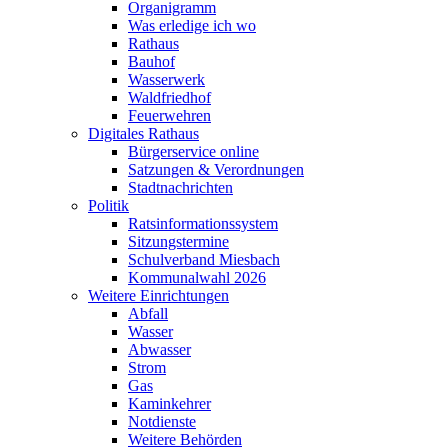
Organigramm
Was erledige ich wo
Rathaus
Bauhof
Wasserwerk
Waldfriedhof
Feuerwehren
Digitales Rathaus
Bürgerservice online
Satzungen & Verordnungen
Stadtnachrichten
Politik
Ratsinformationssystem
Sitzungstermine
Schulverband Miesbach
Kommunalwahl 2026
Weitere Einrichtungen
Abfall
Wasser
Abwasser
Strom
Gas
Kaminkehrer
Notdienste
Weitere Behörden