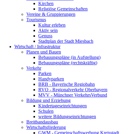
Kirchen
Religiöse Gemeinschaften
Vereine & Gruppierungen
Tourismus
Kultur erleben
Aktiv sein
Genuss
Stadtplan der Stadt Miesbach
Wirtschaft / Infrastruktur
Planen und Bauen
Bebauungspläne (in Aufstellung)
Bebauungspläne (rechtskräftig)
Verkehr
Parken
Handyparken
BRB - Bayerische Regiobahn
RVO - Regionalverkehr Oberbayern
MVV - Münchner VerkehrsVerbund
Bildung und Erziehung
Kindertageseinrichtungen
Schulen
weitere Bildungseinrichtungen
Breitbandausbau
Wirtschaftsförderung
GWM - Gemeinschaftswerbung Kreisstadt