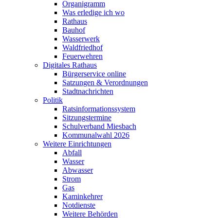
Organigramm
Was erledige ich wo
Rathaus
Bauhof
Wasserwerk
Waldfriedhof
Feuerwehren
Digitales Rathaus
Bürgerservice online
Satzungen & Verordnungen
Stadtnachrichten
Politik
Ratsinformationssystem
Sitzungstermine
Schulverband Miesbach
Kommunalwahl 2026
Weitere Einrichtungen
Abfall
Wasser
Abwasser
Strom
Gas
Kaminkehrer
Notdienste
Weitere Behörden