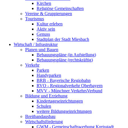
Kirchen
Religiöse Gemeinschaften
Vereine & Gruppierungen
Tourismus
Kultur erleben
Aktiv sein
Genuss
Stadtplan der Stadt Miesbach
Wirtschaft / Infrastruktur
Planen und Bauen
Bebauungspläne (in Aufstellung)
Bebauungspläne (rechtskräftig)
Verkehr
Parken
Handyparken
BRB - Bayerische Regiobahn
RVO - Regionalverkehr Oberbayern
MVV - Münchner VerkehrsVerbund
Bildung und Erziehung
Kindertageseinrichtungen
Schulen
weitere Bildungseinrichtungen
Breitbandausbau
Wirtschaftsförderung
GWM - Gemeinschaftswerbung Kreisstadt