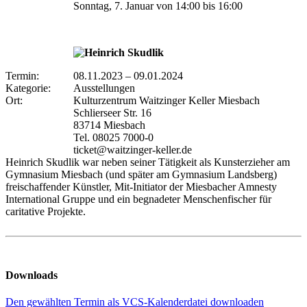
Sonntag, 7. Januar von 14:00 bis 16:00
Termin:
08.11.2023
–
09.01.2024
Kategorie:
Ausstellungen
Ort:
Kulturzentrum Waitzinger Keller Miesbach
Schlierseer Str. 16
83714 Miesbach
Tel. 08025 7000-0
ticket@waitzinger-keller.de
Heinrich Skudlik war neben seiner Tätigkeit als Kunsterzieher am
Gymnasium Miesbach (und später am Gymnasium Landsberg)
freischaffender Künstler, Mit-Initiator der Miesbacher Amnesty
International Gruppe und ein begnadeter Menschenfischer für
caritative Projekte.
Downloads
Den gewählten Termin als VCS-Kalenderdatei downloaden