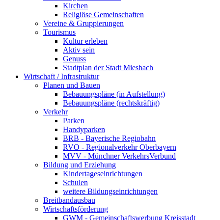
Kirchen
Religiöse Gemeinschaften
Vereine & Gruppierungen
Tourismus
Kultur erleben
Aktiv sein
Genuss
Stadtplan der Stadt Miesbach
Wirtschaft / Infrastruktur
Planen und Bauen
Bebauungspläne (in Aufstellung)
Bebauungspläne (rechtskräftig)
Verkehr
Parken
Handyparken
BRB - Bayerische Regiobahn
RVO - Regionalverkehr Oberbayern
MVV - Münchner VerkehrsVerbund
Bildung und Erziehung
Kindertageseinrichtungen
Schulen
weitere Bildungseinrichtungen
Breitbandausbau
Wirtschaftsförderung
GWM - Gemeinschaftswerbung Kreisstadt