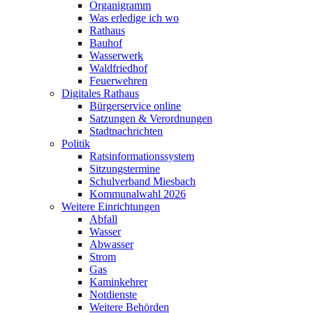
Organigramm
Was erledige ich wo
Rathaus
Bauhof
Wasserwerk
Waldfriedhof
Feuerwehren
Digitales Rathaus
Bürgerservice online
Satzungen & Verordnungen
Stadtnachrichten
Politik
Ratsinformationssystem
Sitzungstermine
Schulverband Miesbach
Kommunalwahl 2026
Weitere Einrichtungen
Abfall
Wasser
Abwasser
Strom
Gas
Kaminkehrer
Notdienste
Weitere Behörden