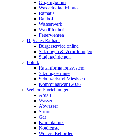
Organigramm
Was erledige ich wo
Rathaus
Bauhof
Wasserwerk
Waldfriedhof
Feuerwehren
Digitales Rathaus
Bürgerservice online
Satzungen & Verordnungen
Stadtnachrichten
Politik
Ratsinformationssystem
Sitzungstermine
Schulverband Miesbach
Kommunalwahl 2026
Weitere Einrichtungen
Abfall
Wasser
Abwasser
Strom
Gas
Kaminkehrer
Notdienste
Weitere Behörden