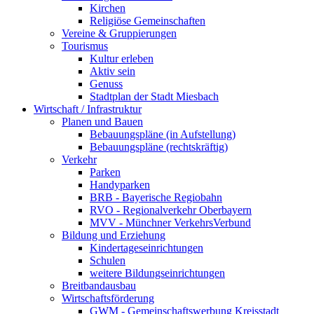
Kirchen
Religiöse Gemeinschaften
Vereine & Gruppierungen
Tourismus
Kultur erleben
Aktiv sein
Genuss
Stadtplan der Stadt Miesbach
Wirtschaft / Infrastruktur
Planen und Bauen
Bebauungspläne (in Aufstellung)
Bebauungspläne (rechtskräftig)
Verkehr
Parken
Handyparken
BRB - Bayerische Regiobahn
RVO - Regionalverkehr Oberbayern
MVV - Münchner VerkehrsVerbund
Bildung und Erziehung
Kindertageseinrichtungen
Schulen
weitere Bildungseinrichtungen
Breitbandausbau
Wirtschaftsförderung
GWM - Gemeinschaftswerbung Kreisstadt