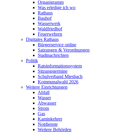
Organigramm
Was erledige ich wo
Rathaus
Bauhof
Wasserwerk
Waldfriedhof
Feuerwehren
Digitales Rathaus
Bürgerservice online
Satzungen & Verordnungen
Stadtnachrichten
Politik
Ratsinformationssystem
Sitzungstermine
Schulverband Miesbach
Kommunalwahl 2026
Weitere Einrichtungen
Abfall
Wasser
Abwasser
Strom
Gas
Kaminkehrer
Notdienste
Weitere Behörden