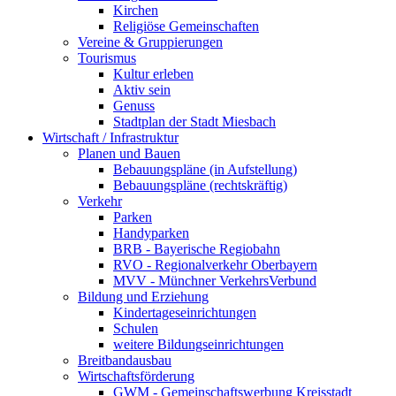
Kirchen
Religiöse Gemeinschaften
Vereine & Gruppierungen
Tourismus
Kultur erleben
Aktiv sein
Genuss
Stadtplan der Stadt Miesbach
Wirtschaft / Infrastruktur
Planen und Bauen
Bebauungspläne (in Aufstellung)
Bebauungspläne (rechtskräftig)
Verkehr
Parken
Handyparken
BRB - Bayerische Regiobahn
RVO - Regionalverkehr Oberbayern
MVV - Münchner VerkehrsVerbund
Bildung und Erziehung
Kindertageseinrichtungen
Schulen
weitere Bildungseinrichtungen
Breitbandausbau
Wirtschaftsförderung
GWM - Gemeinschaftswerbung Kreisstadt