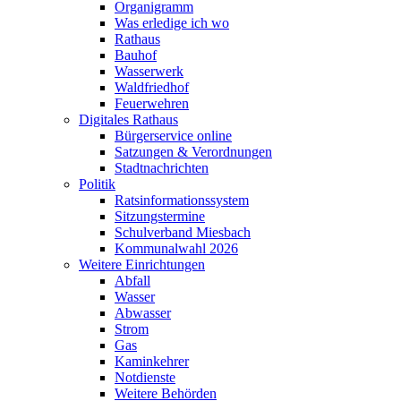
Organigramm
Was erledige ich wo
Rathaus
Bauhof
Wasserwerk
Waldfriedhof
Feuerwehren
Digitales Rathaus
Bürgerservice online
Satzungen & Verordnungen
Stadtnachrichten
Politik
Ratsinformationssystem
Sitzungstermine
Schulverband Miesbach
Kommunalwahl 2026
Weitere Einrichtungen
Abfall
Wasser
Abwasser
Strom
Gas
Kaminkehrer
Notdienste
Weitere Behörden