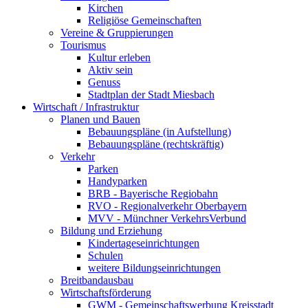
Kirchen
Religiöse Gemeinschaften
Vereine & Gruppierungen
Tourismus
Kultur erleben
Aktiv sein
Genuss
Stadtplan der Stadt Miesbach
Wirtschaft / Infrastruktur
Planen und Bauen
Bebauungspläne (in Aufstellung)
Bebauungspläne (rechtskräftig)
Verkehr
Parken
Handyparken
BRB - Bayerische Regiobahn
RVO - Regionalverkehr Oberbayern
MVV - Münchner VerkehrsVerbund
Bildung und Erziehung
Kindertageseinrichtungen
Schulen
weitere Bildungseinrichtungen
Breitbandausbau
Wirtschaftsförderung
GWM - Gemeinschaftswerbung Kreisstadt