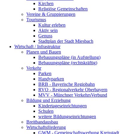
Kirchen
Religiöse Gemeinschaften
Vereine & Gruppierungen
Tourismus
Kultur erleben
Aktiv sein
Genuss
Stadtplan der Stadt Miesbach
Wirtschaft / Infrastruktur
Planen und Bauen
Bebauungspläne (in Aufstellung)
Bebauungspläne (rechtskräftig)
Verkehr
Parken
Handyparken
BRB - Bayerische Regiobahn
RVO - Regionalverkehr Oberbayern
MVV - Münchner VerkehrsVerbund
Bildung und Erziehung
Kindertageseinrichtungen
Schulen
weitere Bildungseinrichtungen
Breitbandausbau
Wirtschaftsförderung
GWM - Gemeinschaftswerbung Kreisstadt