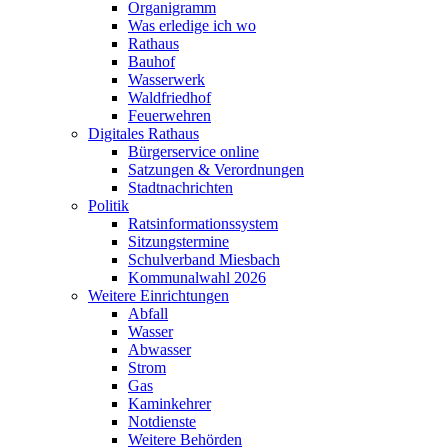
Organigramm
Was erledige ich wo
Rathaus
Bauhof
Wasserwerk
Waldfriedhof
Feuerwehren
Digitales Rathaus
Bürgerservice online
Satzungen & Verordnungen
Stadtnachrichten
Politik
Ratsinformationssystem
Sitzungstermine
Schulverband Miesbach
Kommunalwahl 2026
Weitere Einrichtungen
Abfall
Wasser
Abwasser
Strom
Gas
Kaminkehrer
Notdienste
Weitere Behörden