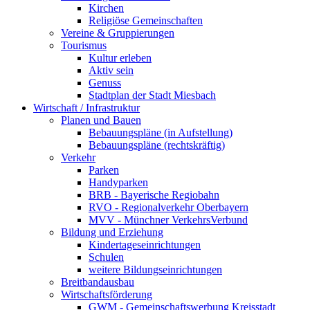
Kirchen
Religiöse Gemeinschaften
Vereine & Gruppierungen
Tourismus
Kultur erleben
Aktiv sein
Genuss
Stadtplan der Stadt Miesbach
Wirtschaft / Infrastruktur
Planen und Bauen
Bebauungspläne (in Aufstellung)
Bebauungspläne (rechtskräftig)
Verkehr
Parken
Handyparken
BRB - Bayerische Regiobahn
RVO - Regionalverkehr Oberbayern
MVV - Münchner VerkehrsVerbund
Bildung und Erziehung
Kindertageseinrichtungen
Schulen
weitere Bildungseinrichtungen
Breitbandausbau
Wirtschaftsförderung
GWM - Gemeinschaftswerbung Kreisstadt