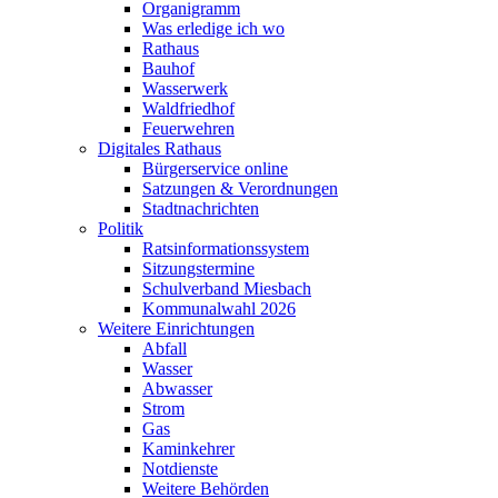
Organigramm
Was erledige ich wo
Rathaus
Bauhof
Wasserwerk
Waldfriedhof
Feuerwehren
Digitales Rathaus
Bürgerservice online
Satzungen & Verordnungen
Stadtnachrichten
Politik
Ratsinformationssystem
Sitzungstermine
Schulverband Miesbach
Kommunalwahl 2026
Weitere Einrichtungen
Abfall
Wasser
Abwasser
Strom
Gas
Kaminkehrer
Notdienste
Weitere Behörden