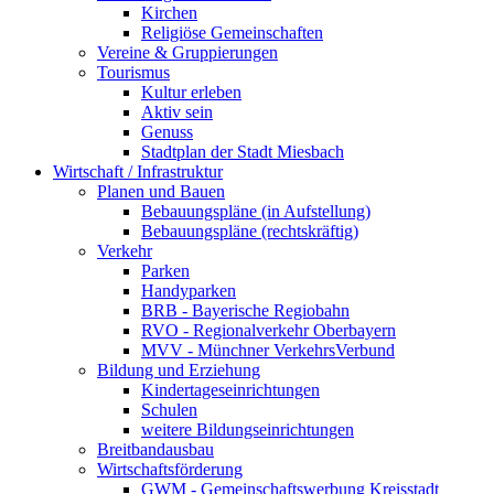
Kirchen
Religiöse Gemeinschaften
Vereine & Gruppierungen
Tourismus
Kultur erleben
Aktiv sein
Genuss
Stadtplan der Stadt Miesbach
Wirtschaft / Infrastruktur
Planen und Bauen
Bebauungspläne (in Aufstellung)
Bebauungspläne (rechtskräftig)
Verkehr
Parken
Handyparken
BRB - Bayerische Regiobahn
RVO - Regionalverkehr Oberbayern
MVV - Münchner VerkehrsVerbund
Bildung und Erziehung
Kindertageseinrichtungen
Schulen
weitere Bildungseinrichtungen
Breitbandausbau
Wirtschaftsförderung
GWM - Gemeinschaftswerbung Kreisstadt