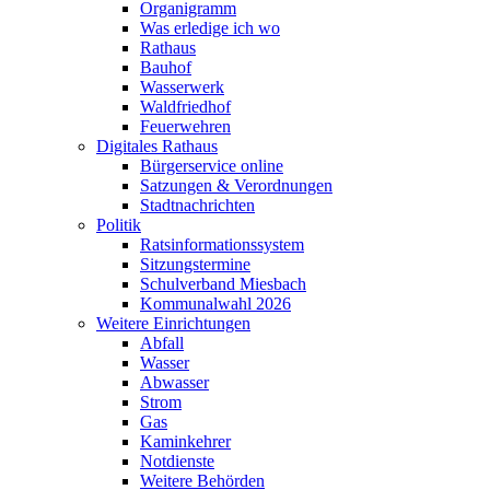
Organigramm
Was erledige ich wo
Rathaus
Bauhof
Wasserwerk
Waldfriedhof
Feuerwehren
Digitales Rathaus
Bürgerservice online
Satzungen & Verordnungen
Stadtnachrichten
Politik
Ratsinformationssystem
Sitzungstermine
Schulverband Miesbach
Kommunalwahl 2026
Weitere Einrichtungen
Abfall
Wasser
Abwasser
Strom
Gas
Kaminkehrer
Notdienste
Weitere Behörden