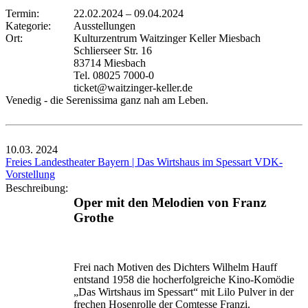
Termin:
22.02.2024
–
09.04.2024
Kategorie:
Ausstellungen
Ort:
Kulturzentrum Waitzinger Keller Miesbach
Schlierseer Str. 16
83714 Miesbach
Tel. 08025 7000-0
ticket@waitzinger-keller.de
Venedig - die Serenissima ganz nah am Leben.
10.03.
2024
Freies Landestheater Bayern | Das Wirtshaus im Spessart VDK-
Vorstellung
Beschreibung:
Oper mit den Melodien von Franz
Grothe
Frei nach Motiven des Dichters Wilhelm Hauff
entstand 1958 die hocherfolgreiche Kino-Komödie
„Das Wirtshaus im Spessart“ mit Lilo Pulver in der
frechen Hosenrolle der Comtesse Franzi.