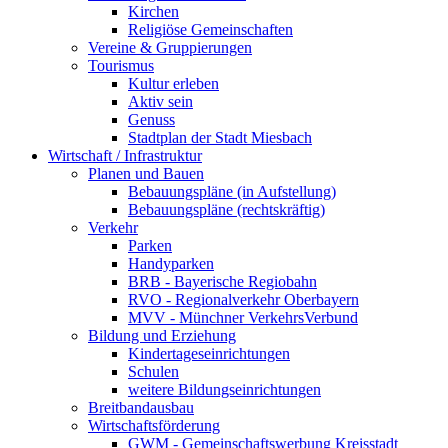
Kirchen
Religiöse Gemeinschaften
Vereine & Gruppierungen
Tourismus
Kultur erleben
Aktiv sein
Genuss
Stadtplan der Stadt Miesbach
Wirtschaft / Infrastruktur
Planen und Bauen
Bebauungspläne (in Aufstellung)
Bebauungspläne (rechtskräftig)
Verkehr
Parken
Handyparken
BRB - Bayerische Regiobahn
RVO - Regionalverkehr Oberbayern
MVV - Münchner VerkehrsVerbund
Bildung und Erziehung
Kindertageseinrichtungen
Schulen
weitere Bildungseinrichtungen
Breitbandausbau
Wirtschaftsförderung
GWM - Gemeinschaftswerbung Kreisstadt