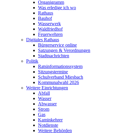
Organigramm
Was erledige ich wo
Rathaus
Bauhof
Wasserwerk
Waldfriedhof
Feuerwehren
Digitales Rathaus
Bürgerservice online
Satzungen & Verordnungen
Stadtnachrichten
Politik
Ratsinformationssystem
Sitzungstermine
Schulverband Miesbach
Kommunalwahl 2026
Weitere Einrichtungen
Abfall
Wasser
Abwasser
Strom
Gas
Kaminkehrer
Notdienste
Weitere Behörden