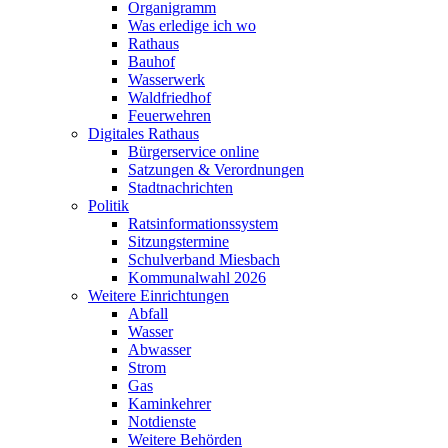
Organigramm
Was erledige ich wo
Rathaus
Bauhof
Wasserwerk
Waldfriedhof
Feuerwehren
Digitales Rathaus
Bürgerservice online
Satzungen & Verordnungen
Stadtnachrichten
Politik
Ratsinformationssystem
Sitzungstermine
Schulverband Miesbach
Kommunalwahl 2026
Weitere Einrichtungen
Abfall
Wasser
Abwasser
Strom
Gas
Kaminkehrer
Notdienste
Weitere Behörden