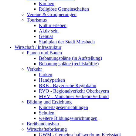
Kirchen
Religiöse Gemeinschaften
Vereine & Gruppierungen
Tourismus
Kultur erleben
Aktiv sein
Genuss
Stadtplan der Stadt Miesbach
Wirtschaft / Infrastruktur
Planen und Bauen
Bebauungspläne (in Aufstellung)
Bebauungspläne (rechtskräftig)
Verkehr
Parken
Handyparken
BRB - Bayerische Regiobahn
RVO - Regionalverkehr Oberbayern
MVV - Münchner VerkehrsVerbund
Bildung und Erziehung
Kindertageseinrichtungen
Schulen
weitere Bildungseinrichtungen
Breitbandausbau
Wirtschaftsförderung
GWM - Gemeinschaftswerbung Kreisstadt